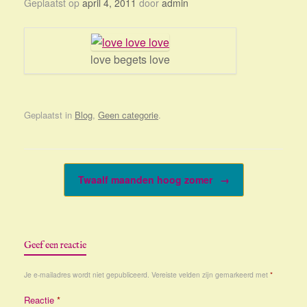
Geplaatst op
april 4, 2011
door
admin
love begets love
Geplaatst in
Blog
,
Geen categorie
.
Bericht navigatie
Twaalf maanden hoog zomer
→
Geef een reactie
Je e-mailadres wordt niet gepubliceerd.
Vereiste velden zijn gemarkeerd met
*
Reactie
*