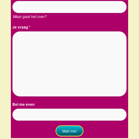
Waar gaat het over?
Je vraag
*
Bel me even
Mail me!