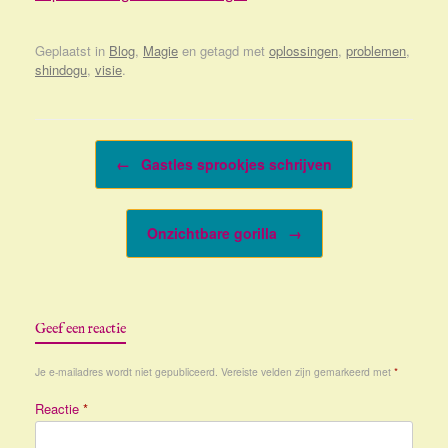
Geplaatst in
Blog
,
Magie
en getagd met
oplossingen
,
problemen
,
shindogu
,
visie
.
Bericht navigatie
←
Gastles sprookjes schrijven
Onzichtbare gorilla
→
Geef een reactie
Je e-mailadres wordt niet gepubliceerd.
Vereiste velden zijn gemarkeerd met
*
Reactie
*