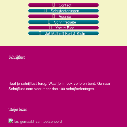
Contact
Schrijfoefeningen
Agenda
Schrijfretraite
Yoeke Blog
Ja! Mail mij Kort & Klein
Schrijflust
Haal je schrijflust terug. Waar je 'm ook verloren bent. Ga naar
Schrijflust.com voor meer dan 100 schrijfoefeningen.
Tasjes lezen