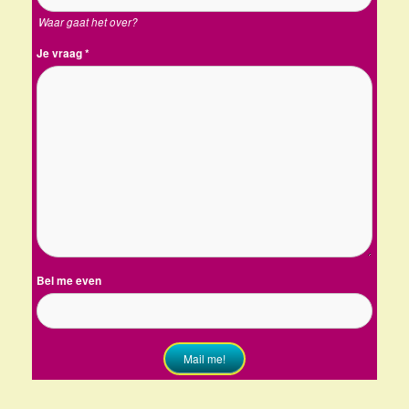
Waar gaat het over?
Je vraag
*
Bel me even
Mail me!