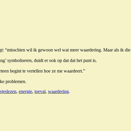
igt: “misschien wil ik gewoon wel wat meer waardering. Maar als ik die 
’ symboliseren, duidt er ook op dat dat het punt is.
eteen begint te vertellen hoe ze me waardeert.”
eke problemen.
sjeslezen
,
energie
,
toeval
,
waardering
.