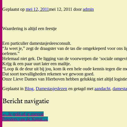
Geplaatst op
mei 12, 2011
mei 12, 2011
door
admin
Waardering is altijd een feestje
Een particulier damestasjesleesconsult.
“Ja weet je,” zegt de draagster van de tas die omgekieperd voor ons l
oefenen.”
Helemaal niet gek. De ligging van de voorwerpen die ‘sociale omgeving
Krijg ik een paar uurt later een mailtje.
“Loop ik de deur uit bij jou, kom ik een hele oude kennis tegen die m
Dat soort toevalligheden rekenen we gewoon goed.
Onze Lieve Dames van Hierboven hebben gelukkig niet altijd logisti
Geplaatst in
Blog
,
Damestasjeslezen
en getagd met
aandacht
,
damesta
Bericht navigatie
←
Je geld of je energie
Priesters van de Kunst
→