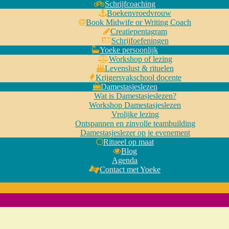
Schrijfcoaching
Boekenvroedvrouw
Book Midwife or Writing Coach
Creatiepentagram
Schrijfoefeningen
Yoeke persoonlijk
Workshop of lezing
Levenslust & rituelen
Krijgersvakschool docente
Damestasjeslezen
Wat is Damestasjeslezen?
Workshop Damestasjeslezen
Vrolijke lezing
Ontspannen en zinvolle teambuilding
Damestasjeslezer op je evenement
Ritueel op maat
Blog
Agenda
Contact met Yoeke