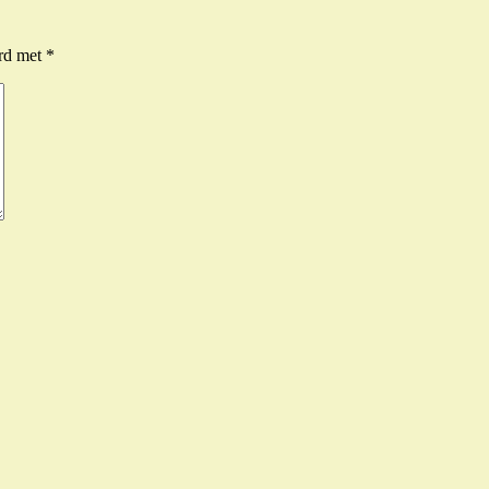
erd met
*