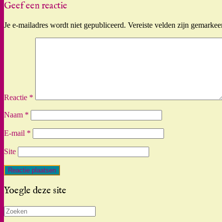
Geef een reactie
Je e-mailadres wordt niet gepubliceerd.
Vereiste velden zijn gemarke
Reactie
*
Naam
*
E-mail
*
Site
Yoegle deze site
Zoeken
naar: