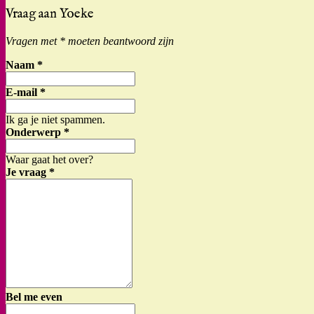
Vraag aan Yoeke
Vragen met * moeten beantwoord zijn
Naam
*
E-mail
*
Ik ga je niet spammen.
Onderwerp
*
Waar gaat het over?
Je vraag
*
Bel me even