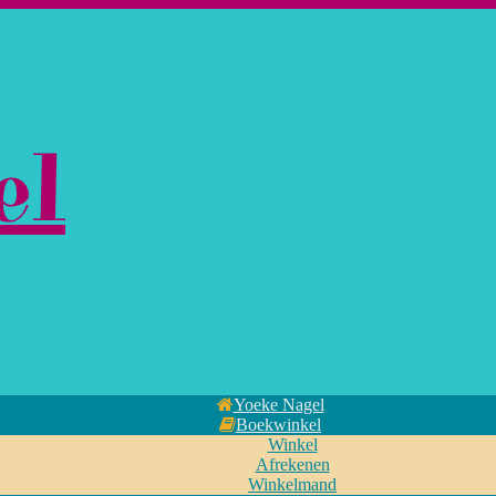
el
Yoeke Nagel
Boekwinkel
Winkel
Afrekenen
Winkelmand