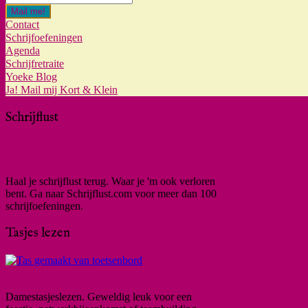
Mail me!
Contact
Schrijfoefeningen
Agenda
Schrijfretraite
Yoeke Blog
Ja! Mail mij Kort & Klein
Schrijflust
Haal je schrijflust terug. Waar je 'm ook verloren
bent. Ga naar Schrijflust.com voor meer dan 100
schrijfoefeningen.
Tasjes lezen
Damestasjeslezen. Geweldig leuk voor een