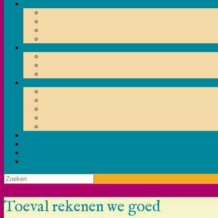
Zoeken
naar:
Toeval rekenen we goed