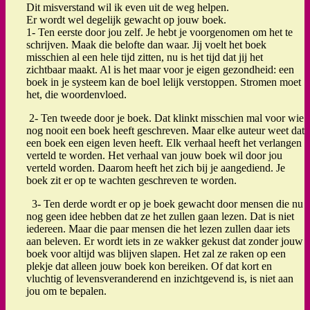
Dit misverstand wil ik even uit de weg helpen.
Er wordt wel degelijk gewacht op jouw boek.
1- Ten eerste door jou zelf. Je hebt je voorgenomen om het te
schrijven. Maak die belofte dan waar. Jij voelt het boek
misschien al een hele tijd zitten, nu is het tijd dat jij het
zichtbaar maakt. Al is het maar voor je eigen gezondheid: een
boek in je systeem kan de boel lelijk verstoppen. Stromen moet
het, die woordenvloed.
2- Ten tweede door je boek. Dat klinkt misschien mal voor wie
nog nooit een boek heeft geschreven. Maar elke auteur weet dat
een boek een eigen leven heeft. Elk verhaal heeft het verlangen
verteld te worden. Het verhaal van jouw boek wil door jou
verteld worden. Daarom heeft het zich bij je aangediend. Je
boek zit er op te wachten geschreven te worden.
3- Ten derde wordt er op je boek gewacht door mensen die nu
nog geen idee hebben dat ze het zullen gaan lezen. Dat is niet
iedereen. Maar die paar mensen die het lezen zullen daar iets
aan beleven. Er wordt iets in ze wakker gekust dat zonder jouw
boek voor altijd was blijven slapen. Het zal ze raken op een
plekje dat alleen jouw boek kon bereiken. Of dat kort en
vluchtig of levensveranderend en inzichtgevend is, is niet aan
jou om te bepalen.