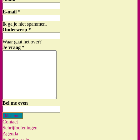
E-mail
*
Ik ga je niet spammen.
Onderwerp
*
Waar gaat het over?
Je vraag
*
Bel me even
Mail me!
Contact
Schrijfoefeningen
Agenda
Schrijfretraite