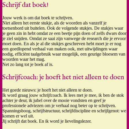
Schrijf dat boek!
Jouw werk is om dat boek te schrijven.
Niet alleen het eerste stukje, als de woorden als vanzelf je
toetsenbord uit buitelen. Ook de volgende stukjes. De stukjes waar
je geen zin in hebt omdat ze een beetje pijn doen of zelfs dwars door
je ziel snijden. Omdat ze saai zijn vanwege de research die je ervoor
moet doen. En als je al die stukjes geschreven hebt moet je er nog
een goedlopend verhaal van maken ook, met uitwijdingen waar
nodig, efficiënt taalgebruik waar mogelijk, een geurige bloesem van
woorden waar het mag.
Net zo lang tot je boek af is.
Schrijfcoach: je hoeft het niet alleen te doen
Het goede nieuws: je hoeft het niet alleen te doen.
Ik word graag jouw schrijfcoach. Ik lees met je mee, ik ben de stok
achter je deur, ik jubel over de mooie vondsten en geef je
professionele adviezen om je verhaal nog beter op te schrijven.
Spanningsboog, schrijfstructuur, schrijfdiscipline en schrijfgenot: we
komen er wel uit.
Jij schrijft dat boek. En ik word je lievelingslezer.