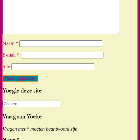
Naam
*
E-mail
*
Site
Yoegle deze site
Zoeken
naar:
Vraag aan Yoeke
Vragen met * moeten beantwoord zijn
Naam
*