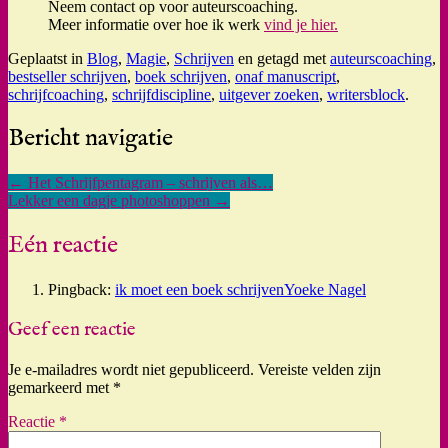
Neem contact op voor auteurscoaching.
Meer informatie over hoe ik werk
vind je hier.
Geplaatst in
Blog
,
Magie
,
Schrijven
en getagd met
auteurscoaching
,
bestseller schrijven
,
boek schrijven
,
onaf manuscript
,
schrijfcoaching
,
schrijfdiscipline
,
uitgever zoeken
,
writersblock
.
Bericht navigatie
←
Het Schrijfpentagram – schrijven als…
Lekker een dagje photoshoppen
→
Eén reactie
Pingback:
ik moet een boek schrijvenYoeke Nagel
Geef een reactie
Je e-mailadres wordt niet gepubliceerd.
Vereiste velden zijn
gemarkeerd met
*
Reactie
*