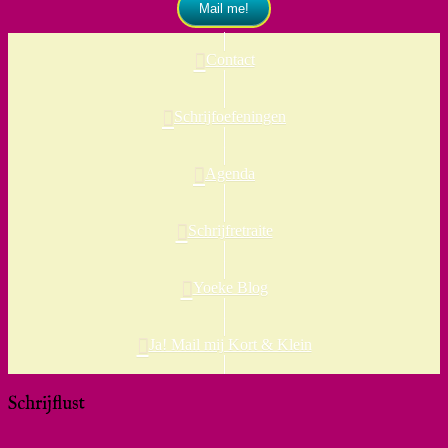
Mail me!
Contact
Schrijfoefeningen
Agenda
Schrijfretraite
Yoeke Blog
Ja! Mail mij Kort & Klein
Schrijflust