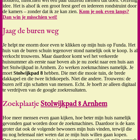
honderd, misschien wel een paar duizend mensen dat doen. Gezellig
idee. Het is alsof ik een groot feest geef en iedereen rondstruint door
de kamers – zonder dat ik ze kan zien.
Kom je ook even langs?
Dan win je misschien wel!
Jaag de buren weg
Je helpt me enorm door even te klikken op mijn huis op Funda. Het
huis van de buren schuin tegenover stond namelijk ook te koop. Is al
verkocht trouwens. Maar daardoor komt wel het verkeerde
huisnummer als eerste naar boven als je nu zoekt naar een huis aan
het Stolwijkpad in Arnhem. Zo werken zoekmachines namelijk. Je
moet
Stolwijkpad 8
hebben. Die met die mooie tuin, de brede
dakkapel en die twee lichtkoepels. Niet die andere. Trouwens: de
buren zelf zijn schatten van mensen. Echt. Je hoeft ze alleen digitaal
te verdrijven van de google zoekresultaten.
Zoekplaatje
Stolwijkpad 8 Arnhem
Hoe meer mensen even gaan kijken, hoe beter mijn huis namelijk
gevonden gaat worden door de zoekmachines. Daardoor is de kans
groter dat ook de volgende bewoners mijn huis vinden, terwijl die
nu nog helemaal niet weten dat ze mijn huis willen gaan kopen.