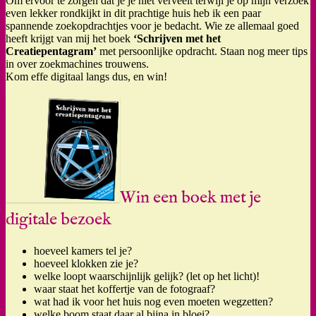
Om ervoor te zorgen dat je je niet verveelt terwijl je op mijn verzoek
even lekker rondkijkt in dit prachtige huis heb ik een paar
spannende zoekopdrachtjes voor je bedacht. Wie ze allemaal goed
heeft krijgt van mij het boek
‘Schrijven met het
Creatiepentagram’
met persoonlijke opdracht. Staan nog meer tips
in over zoekmachines trouwens.
Kom effe digitaal langs dus, en win!
Win een boek met je
digitale bezoek
hoeveel kamers tel je?
hoeveel klokken zie je?
welke loopt waarschijnlijk gelijk? (let op het licht)!
waar staat het koffertje van de fotograaf?
wat had ik voor het huis nog even moeten wegzetten?
welke boom staat daar al bijna in bloei?