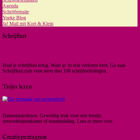
Agenda
Schrijfretraite
Yoeke Blog
Ja! Mail mij Kort & Klein
Schrijflust
Haal je schrijflust terug. Waar je 'm ook verloren bent. Ga naar
Schrijflust.com voor meer dan 100 schrijfoefeningen.
Tasjes lezen
Damestasjeslezen. Geweldig leuk voor een feestje,
netwerkbijeenkomst of teambuilding. Lees er meer over.
Creatiepentagram