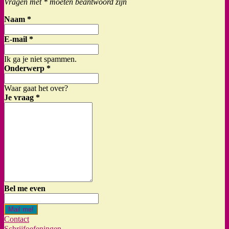
Vragen met * moeten beantwoord zijn
Naam
*
E-mail
*
Ik ga je niet spammen.
Onderwerp
*
Waar gaat het over?
Je vraag
*
Bel me even
Mail me!
Contact
Schrijfoefeningen