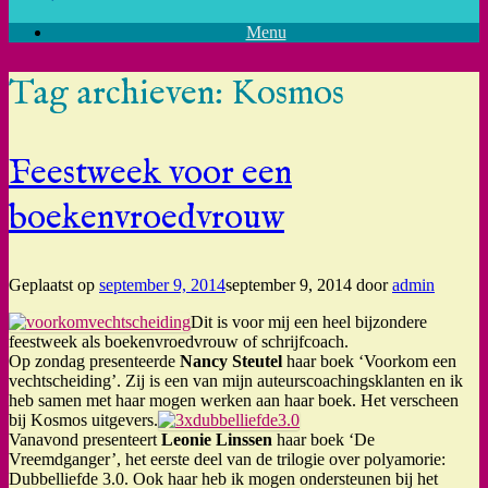
Menu
Tag archieven:
Kosmos
Feestweek voor een
boekenvroedvrouw
Geplaatst op
september 9, 2014
september 9, 2014
door
admin
Dit is voor mij een heel bijzondere
feestweek als boekenvroedvrouw of schrijfcoach.
Op zondag presenteerde
Nancy Steutel
haar boek ‘Voorkom een
vechtscheiding’. Zij is een van mijn auteurscoachingsklanten en ik
heb samen met haar mogen werken aan haar boek. Het verscheen
bij Kosmos uitgevers.
Vanavond presenteert
Leonie Linssen
haar boek ‘De
Vreemdganger’, het eerste deel van de trilogie over polyamorie:
Dubbelliefde 3.0. Ook haar heb ik mogen ondersteunen bij het