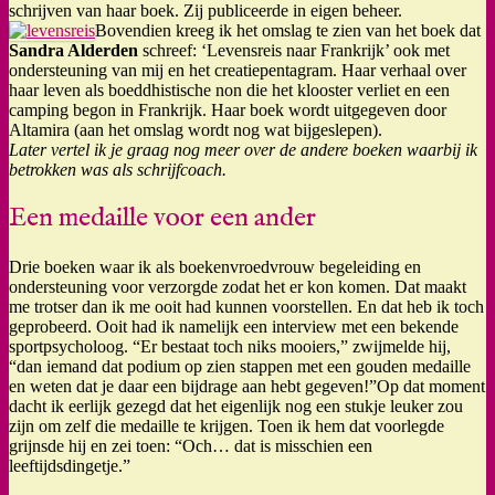
schrijven van haar boek. Zij publiceerde in eigen beheer.
Bovendien kreeg ik het omslag te zien van het boek dat
Sandra Alderden
schreef: ‘Levensreis naar Frankrijk’ ook met
ondersteuning van mij en het creatiepentagram. Haar verhaal over
haar leven als boeddhistische non die het klooster verliet en een
camping begon in Frankrijk. Haar boek wordt uitgegeven door
Altamira (aan het omslag wordt nog wat bijgeslepen).
Later vertel ik je graag nog meer over de andere boeken waarbij ik
betrokken was als schrijfcoach.
Een medaille voor een ander
Drie boeken waar ik als boekenvroedvrouw begeleiding en
ondersteuning voor verzorgde zodat het er kon komen. Dat maakt
me trotser dan ik me ooit had kunnen voorstellen. En dat heb ik toch
geprobeerd. Ooit had ik namelijk een interview met een bekende
sportpsycholoog. “Er bestaat toch niks mooiers,” zwijmelde hij,
“dan iemand dat podium op zien stappen met een gouden medaille
en weten dat je daar een bijdrage aan hebt gegeven!”Op dat moment
dacht ik eerlijk gezegd dat het eigenlijk nog een stukje leuker zou
zijn om zelf die medaille te krijgen. Toen ik hem dat voorlegde
grijnsde hij en zei toen: “Och… dat is misschien een
leeftijdsdingetje.”