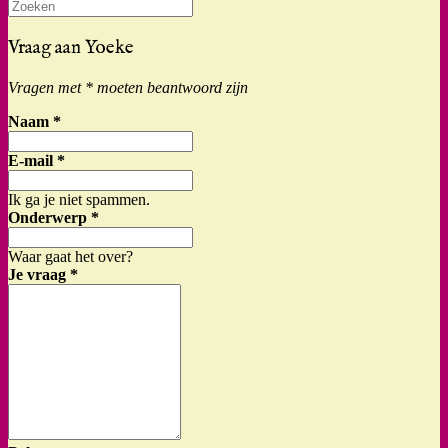
Zoeken
naar:
Vraag aan Yoeke
Vragen met * moeten beantwoord zijn
Naam
*
E-mail
*
Ik ga je niet spammen.
Onderwerp
*
Waar gaat het over?
Je vraag
*