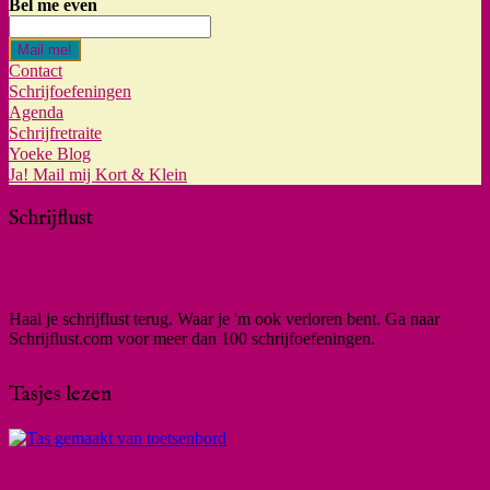
Bel me even
Mail me!
Contact
Schrijfoefeningen
Agenda
Schrijfretraite
Yoeke Blog
Ja! Mail mij Kort & Klein
Schrijflust
Haal je schrijflust terug. Waar je 'm ook verloren bent. Ga naar
Schrijflust.com voor meer dan 100 schrijfoefeningen.
Tasjes lezen