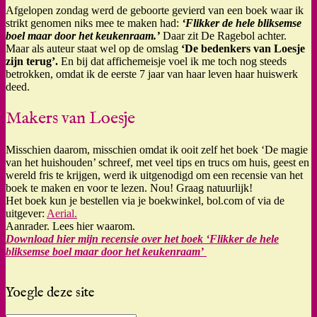
Afgelopen zondag werd de geboorte gevierd van een boek waar ik
strikt genomen niks mee te maken had:
‘Flikker de hele bliksemse
boel maar door het keukenraam.’
Daar zit De Ragebol achter.
Maar als auteur staat wel op de omslag
‘De bedenkers van Loesje
zijn terug’.
En bij dat affichemeisje voel ik me toch nog steeds
betrokken, omdat ik de eerste 7 jaar van haar leven haar huiswerk
deed.
Makers van Loesje
Misschien daarom, misschien omdat ik ooit zelf het boek ‘De magie
van het huishouden’ schreef, met veel tips en trucs om huis, geest en
wereld fris te krijgen, werd ik uitgenodigd om een recensie van het
boek te maken en voor te lezen. Nou! Graag natuurlijk!
Het boek kun je bestellen via je boekwinkel, bol.com of via de
uitgever:
Aerial.
Aanrader. Lees hier waarom.
Download hier mijn recensie over het boek ‘Flikker de hele
bliksemse boel maar door het keukenraam’
Yoegle deze site