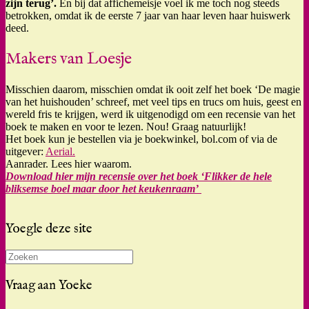
zijn terug’.
En bij dat affichemeisje voel ik me toch nog steeds
betrokken, omdat ik de eerste 7 jaar van haar leven haar huiswerk
deed.
Makers van Loesje
Misschien daarom, misschien omdat ik ooit zelf het boek ‘De magie
van het huishouden’ schreef, met veel tips en trucs om huis, geest en
wereld fris te krijgen, werd ik uitgenodigd om een recensie van het
boek te maken en voor te lezen. Nou! Graag natuurlijk!
Het boek kun je bestellen via je boekwinkel, bol.com of via de
uitgever:
Aerial.
Aanrader. Lees hier waarom.
Download hier mijn recensie over het boek ‘Flikker de hele
bliksemse boel maar door het keukenraam’
Yoegle deze site
Zoeken
naar:
Vraag aan Yoeke