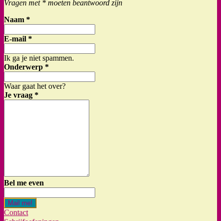
Vragen met * moeten beantwoord zijn
Naam
*
E-mail
*
Ik ga je niet spammen.
Onderwerp
*
Waar gaat het over?
Je vraag
*
Bel me even
Mail me!
Contact