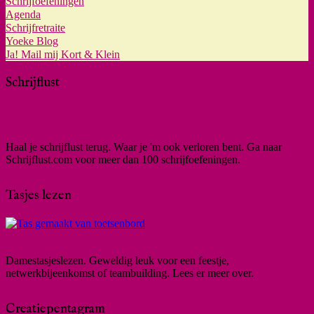
Schrijfoefeningen
Agenda
Schrijfretraite
Yoeke Blog
Ja! Mail mij Kort & Klein
Schrijflust
Haal je schrijflust terug. Waar je 'm ook verloren bent. Ga naar
Schrijflust.com voor meer dan 100 schrijfoefeningen.
Tasjes lezen
Damestasjeslezen. Geweldig leuk voor een feestje,
netwerkbijeenkomst of teambuilding. Lees er meer over.
Creatiepentagram