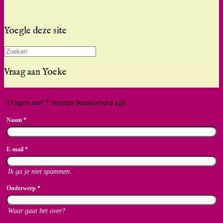
Yoegle deze site
Zoeken
naar:
Vraag aan Yoeke
Vragen met * moeten beantwoord zijn
Naam
*
E-mail
*
Ik ga je niet spammen.
Onderwerp
*
Waar gaat het over?