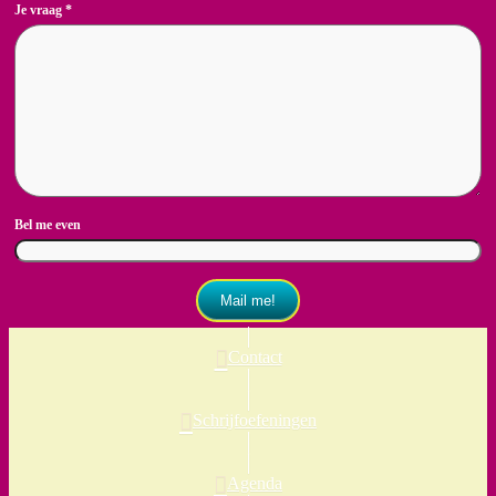
Je vraag
*
Bel me even
Mail me!
Contact
Schrijfoefeningen
Agenda