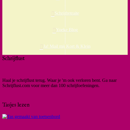
Schrijfretraite
Yoeke Blog
Ja! Mail mij Kort & Klein
Schrijflust
Haal je schrijflust terug. Waar je 'm ook verloren bent. Ga naar
Schrijflust.com voor meer dan 100 schrijfoefeningen.
Tasjes lezen