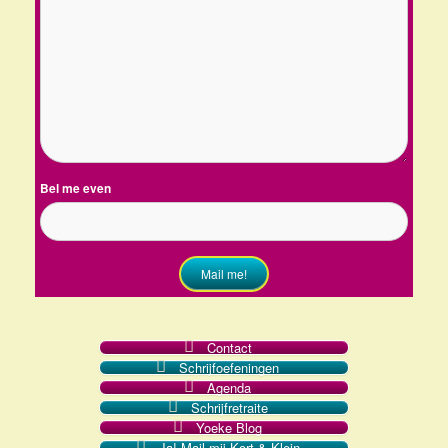
Bel me even
Mail me!
Contact
Schrijfoefeningen
Agenda
Schrijfretraite
Yoeke Blog
Ja! Mail mij Kort & Klein