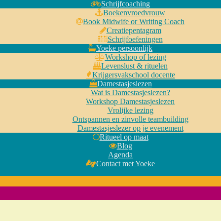
Schrijfcoaching
Boekenvroedvrouw
Book Midwife or Writing Coach
Creatiepentagram
Schrijfoefeningen
Yoeke persoonlijk
Workshop of lezing
Levenslust & rituelen
Krijgersvakschool docente
Damestasjeslezen
Wat is Damestasjeslezen?
Workshop Damestasjeslezen
Vrolijke lezing
Ontspannen en zinvolle teambuilding
Damestasjeslezer op je evenement
Ritueel op maat
Blog
Agenda
Contact met Yoeke