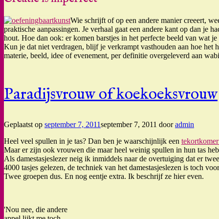
Wie schrijft of op een andere manier creeert, wee
praktische aanpassingen. Je verhaal gaat een andere kant op dan je ha
hout. Hoe dan ook: er komen barstjes in het perfecte beeld van wat j
Kun je dat niet verdragen, blijf je verkrampt vasthouden aan hoe het 
materie, beeld, idee of evenement, per definitie overgeleverd aan wabi 
Paradijsvrouw of koekoeksvrouw
Geplaatst op
september 7, 2011
september 7, 2011
door
admin
Heel veel spullen in je tas? Dan ben je waarschijnlijk een
tekortkomer 
Maar er zijn ook vrouwen die maar heel weinig spullen in hun tas hebb
Als damestasjeslezer neig ik inmiddels naar de overtuiging dat er twee
4000 tasjes gelezen, de techniek van het damestasjeslezen is toch voo
Twee groepen dus. En nog eentje extra. Ik beschrijf ze hier even.
'Nou nee, die andere
appel lijkt me toch