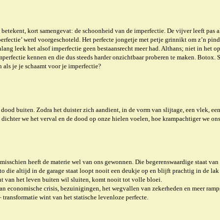
n betekent, kort samengevat: de schoonheid van de imperfectie. De vijver leeft pas 
‘perfectie’ werd voorgeschoteld. Het perfecte jongetje met petje grinnikt om z’n pin
g leek het alsof imperfectie geen bestaansrecht meer had. Althans; niet in het openbaa
perfectie kennen en die dus steeds harder onzichtbaar proberen te maken. Botox. Sau
 als je je schaamt voor je imperfectie?
 dood buiten. Zodra het duister zich aandient, in de vorm van slijtage, een vlek, e
 dichter we het verval en de dood op onze hielen voelen, hoe krampachtiger we ons
ar misschien heeft de materie wel van ons gewonnen.
Die begerenswaardige staat van 
o die altijd in de garage staat loopt nooit een deukje op en blijft prachtig in de la
 van het leven buiten wil sluiten, komt nooit tot volle bloei.
an economische crisis, bezuinigingen, het wegvallen van zekerheden en meer rampspo
 transformatie wint van het statische levenloze perfecte.