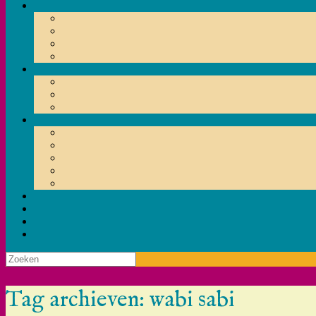
Zoeken
naar:
Tag archieven:
wabi sabi