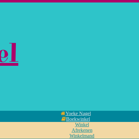
el
Yoeke Nagel
Boekwinkel
Winkel
Afrekenen
Winkelmand