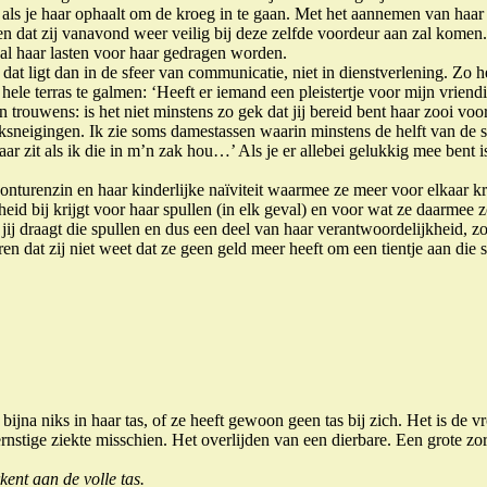
 als je haar ophaalt om de kroeg in te gaan. Met het aannemen van haar
en dat zij vanavond weer veilig bij deze zelfde voordeur aan zal komen.
 al haar lasten voor haar gedragen worden.
ligt dan in de sfeer van communicatie, niet in dienstverlening. Zo heeft 
 hele terras te galmen: ‘Heeft er iemand een pleistertje voor mijn vrien
trouwens: is het niet minstens zo gek dat jij bereid bent haar zooi voo
sneigingen. Ik zie soms damestassen waarin minstens de helft van de sp
r zit als ik die in m’n zak hou…’ Als je er allebei gelukkig mee bent i
avonturenzin en haar kinderlijke naïviteit waarmee ze meer voor elkaar 
kheid bij krijgt voor haar spullen (in elk geval) en voor wat ze daarmee
ij draagt die spullen en dus een deel van haar verantwoordelijkheid, zo
 dat zij niet weet dat ze geen geld meer heeft om een tientje aan die s
bijna niks in haar tas, of ze heeft gewoon geen tas bij zich. Het is de 
ernstige ziekte misschien. Het overlijden van een dierbare. Een grote zo
kent aan de volle tas.