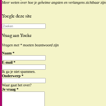
Meer weten over hoe je geheime angsten en verlangens zichtbaar zijn 
Yoegle deze site
Zoeken
naar:
Vraag aan Yoeke
Vragen met * moeten beantwoord zijn
Naam
*
E-mail
*
Ik ga je niet spammen.
Onderwerp
*
Waar gaat het over?
Je vraag
*