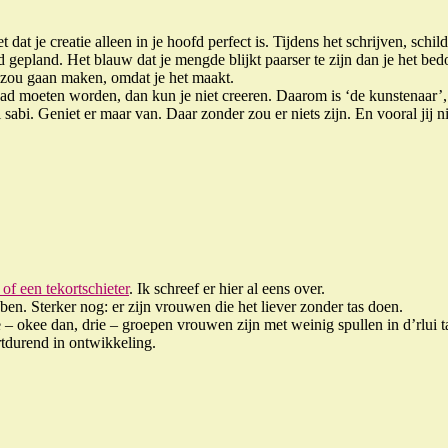
t dat je creatie alleen in je hoofd perfect is. Tijdens het schrijven, sch
d gepland. Het blauw dat je mengde blijkt paarser te zijn dan je het be
e zou gaan maken, omdat je het maakt.
had moeten worden, dan kun je niet creeren. Daarom is ‘de kunstenaar’,
sabi. Geniet er maar van. Daar zonder zou er niets zijn. En vooral jij ni
of een tekortschieter
. Ik schreef er hier al eens over.
en. Sterker nog: er zijn vrouwen die het liever zonder tas doen.
 – okee dan, drie – groepen vrouwen zijn met weinig spullen in d’rlui tas
rtdurend in ontwikkeling.