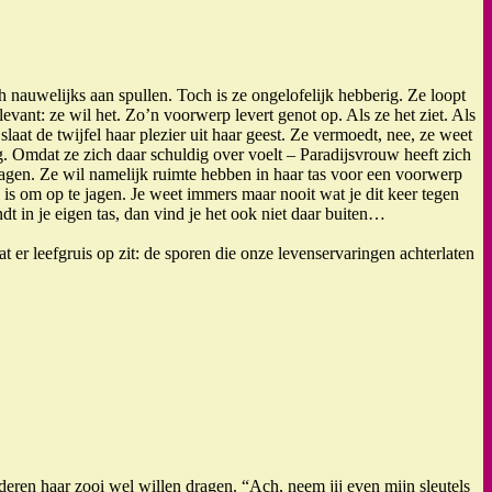
ch nauwelijks aan spullen. Toch is ze ongelofelijk hebberig. Ze loopt
levant: ze wil het. Zo’n voorwerp levert genot op. Als ze het ziet. Als
laat de twijfel haar plezier uit haar geest. Ze vermoedt, nee, ze weet
eg. Omdat ze zich daar schuldig over voelt – Paradijsvrouw heeft zich
dragen. Ze wil namelijk ruimte hebben in haar tas voor een voorwerp
ts is om op te jagen. Je weet immers maar nooit wat je dit keer tegen
dt in je eigen tas, dan vind je het ook niet daar buiten…
at er leefgruis op zit: de sporen die onze levenservaringen achterlaten
eren haar zooi wel willen dragen. “Ach, neem jij even mijn sleutels