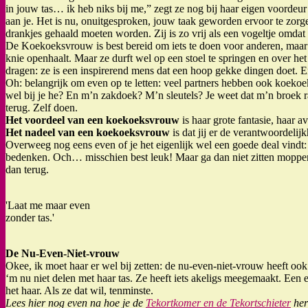
in jouw tas… ik heb niks bij me,” zegt ze nog bij haar eigen voordeur
aan je. Het is nu, onuitgesproken, jouw taak geworden ervoor te zorg
drankjes gehaald moeten worden. Zij is zo vrij als een vogeltje omdat
De Koekoeksvrouw is best bereid om iets te doen voor anderen, maar dat 
knie openhaalt. Maar ze durft wel op een stoel te springen en over het
dragen: ze is een inspirerend mens dat een hoop gekke dingen doet. En 
Oh: belangrijk om even op te letten: veel partners hebben ook koekoek
wel bij je he? En m’n zakdoek? M’n sleutels? Je weet dat m’n broek raa
terug. Zelf doen.
Het voordeel van een koekoeksvrouw
is haar grote fantasie, haar 
Het nadeel van een koekoeksvrouw
is dat jij er de verantwoordelij
Overweeg nog eens even of je het eigenlijk wel een goede deal vindt: j
bedenken. Och… misschien best leuk! Maar ga dan niet zitten mopperen
dan terug.
'Laat me maar even
zonder tas.'
De Nu-Even-Niet-vrouw
Okee, ik moet haar er wel bij zetten: de nu-even-niet-vrouw heeft ook 
‘m nu niet delen met haar tas. Ze heeft iets akeligs meegemaakt. Een 
het haar. Als ze dat wil, tenminste.
Lees hier nog even na hoe je de
Tekortkomer en de Tekortschieter
her