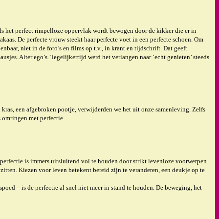
als het perfect rimpelloze oppervlak wordt bewogen door de kikker die er in
dakaas. De perfecte vrouw steekt haar perfecte voet in een perfecte schoen. Om
r, niet in de foto’s en films op t.v., in krant en tijdschrift. Dat geeft
sjes. Alter ego’s. Tegelijkertijd werd het verlangen naar ‘echt genieten’ steeds
en kras, een afgebroken pootje, verwijderden we het uit onze samenleving. Zelfs
 omringen met perfectie.
perfectie is immers uitsluitend vol te houden door strikt levenloze voorwerpen.
k zitten. Kiezen voor leven betekent bereid zijn te veranderen, een deukje op te
ed – is de perfectie al snel niet meer in stand te houden. De beweging, het