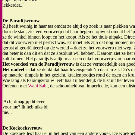
lekkerder...'
De Paradijsvrouw
Zij heeft weinig in haar tas omdat ze altijd op zoek is naar plekken w
door de stad, ziet een voorwerp dat haar begeren opwekt omdat het ‘prec
ze de winkel binnen loopt en het koopt. Als ze het thuis uitpakt. Direc
dat dit voorwerp niet perfect was. Er moet iets zijn dat nog mooier, n
gerust al georiënteerd op de wereld – doet ze het voorwerp niet weg. 
dat beter is dan dit en dat ze absoluut wil hebben. Daarom ziet ze het a
zult komen. Het paradijs is altijd maar een enkel voorwerp van haar ver
Het voordeel van de Paradijsvrouw
is dat ze vermoedelijk een goed
Het nadeel
is dat ze denkt dat haar levensgeluk ‘m daar in zit. Da’s ni
op materie: rimpels in het gezicht, kraaienpootjes rond de ogen en krui
Wie lang als Paradijsvrouw leeft haalt uiteindelijk de lust uit het leven
Oefenen met
Wabi Sabi
, de schoonheid van imperfectie, kan een uitst
'Ach, draag jij dit even
voor me? Ik heb niks bij
me...'
De Koekoeksvrouw
De koekoek legt haar ei in het nest van een andere vogel. De Koekoek