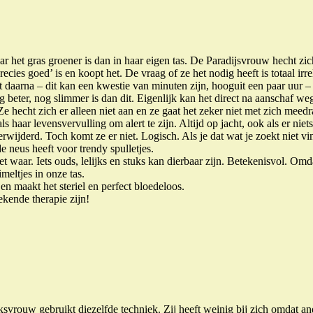
aar het gras groener is dan in haar eigen tas. De Paradijsvrouw hecht zi
ies goed’ is en koopt het. De vraag of ze het nodig heeft is totaal irre
t daarna – dit kan een kwestie van minuten zijn, hooguit een paar uur – s
og beter, nog slimmer is dan dit. Eigenlijk kan het direct na aanschaf w
Ze hecht zich er alleen niet aan en ze gaat het zeker niet met zich mee
ls haar levensvervulling om alert te zijn. Altijd op jacht, ook als er nie
wijderd. Toch komt ze er niet. Logisch. Als je dat wat je zoekt niet vin
e neus heeft voor trendy spulletjes.
et waar. Iets ouds, lelijks en stuks kan dierbaar zijn. Betekenisvol. Omd
meltjes in onze tas.
 en maakt het steriel en perfect bloedeloos.
ekende therapie zijn!
svrouw gebruikt diezelfde techniek. Zij heeft weinig bij zich omdat and