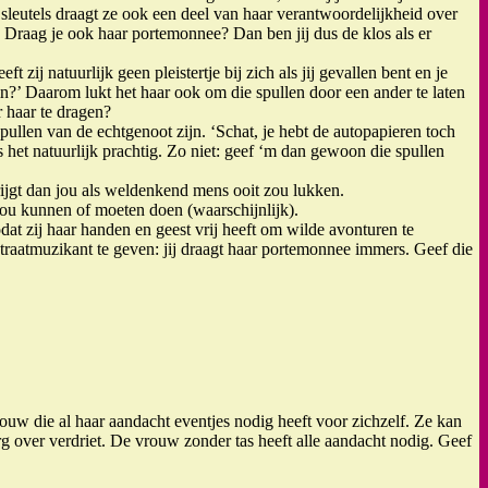
 sleutels draagt ze ook een deel van haar verantwoordelijkheid over
 Draag je ook haar portemonnee? Dan ben jij dus de klos als er
zij natuurlijk geen pleistertje bij zich als jij gevallen bent en je
din?’ Daarom lukt het haar ook om die spullen door een ander te laten
r haar te dragen?
ullen van de echtgenoot zijn. ‘Schat, je hebt de autopapieren toch
s het natuurlijk prachtig. Zo niet: geef ‘m dan gewoon die spullen
krijgt dan jou als weldenkend mens ooit zou lukken.
 zou kunnen of moeten doen (waarschijnlijk).
dat zij haar handen en geest vrij heeft om wilde avonturen te
traatmuzikant te geven: jij draagt haar portemonnee immers. Geef die
vrouw die al haar aandacht eventjes nodig heeft voor zichzelf. Ze kan
rg over verdriet. De vrouw zonder tas heeft alle aandacht nodig. Geef