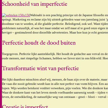
Schoonheid van imperfectie
Wabisabi is een prachtig principe uit de Japanse filosofie e
springt. Marketing en reclame zijn bij uitstek gebieden waar ons jarenlang juist 
doodmoe van te worden, al die gladde perfectie. Beledigend, ook wel. Want tijdenlan
problemen natuurlijk, al was het maar omdat we zelf maar al te goed onze eigen im
heviger – gestimuleerd door diezelfde advertenties. Maar hoe kun je echt genieten
Perfectie houdt de dood buiten
Toegegeven. Perfectie lijkt aantrekkelijk. Het houdt de gedachte aan verval en de
oude mensen, met rimpelige lichamen, hebben we liever niet in ons blikveld. Hoe
Transformatie wint van perfectie
Het lijkt daardoor misschien alsof wij, mensen, de baas zijn over de materie, ma
De vaas die nooit gebruikt wordt kan in alle rust perfect van vorm blijven. Een aut
lopen. Wijs worden betekent verdriet verwerken, pijn voelen. Wie die donkere kant
Waar de donkere kant van het leven steeds voelbaarder aanwezig wordt – tijden v
leven, de ontwikkeling, de natuurlijke weg van ontstaan – groei – bloei – verval –
Creatie is imperfect