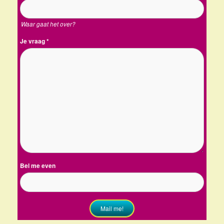
Waar gaat het over?
Je vraag
*
Bel me even
Mail me!