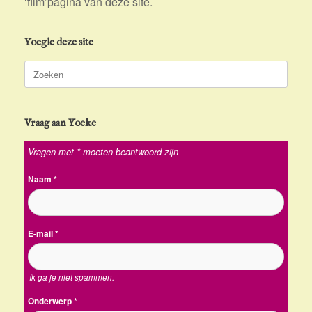
‘film’pagina van deze site.
Yoegle deze site
Zoeken
naar:
Vraag aan Yoeke
Vragen met * moeten beantwoord zijn
Naam
*
E-mail
*
Ik ga je niet spammen.
Onderwerp
*