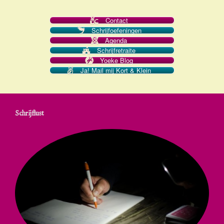
Contact
Schrijfoefeningen
Agenda
Schrijfretraite
Yoeke Blog
Ja! Mail mij Kort & Klein
Schrijflust