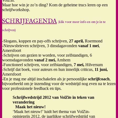
VolZin.
Maar hoe win je zo’n ding? Kom de geheime trucs leren op een
schrijfworkshop.
SCHRIJFAGENDA
(klik voor meer info en om je in te
schrijven)
-Slogans, koppen en pay-offs schrijven,
27 april,
Roermond
-Nieuwsbrieven schrijven, 3 dinsdagavonden
vanaf 1 mei
,
Amersfoort
-Schrijven om gezien te worden, voor zelfstandigen, 6
woensdagavonden
vanaf 2 mei,
Arnhem
-Functioneel schrijven, voor zelfstandigen,
7 mei,
Hilversum
-Schrijf dat boek, voor auteurs en hun innerlijk criticus,
11 juni,
Amersfoort
-En je mag me altijd inschakelen als je persoonlijke
schrijfcoach
,
bijvoorbeeld om je inzending voor de wedstrijd nog even na te lezen
voor professionele feedback en tips.
Schrijfwedstrijd 2012 van
VolZin
in teken van
verandering
Maak het nieuw!
‘Maak het nieuw!’ luidt het thema van VolZin-
opinieprijs 2012, de jaarlijkse schrijfwedstrijd van