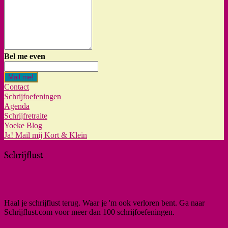
Bel me even
Mail me!
Contact
Schrijfoefeningen
Agenda
Schrijfretraite
Yoeke Blog
Ja! Mail mij Kort & Klein
Schrijflust
Haal je schrijflust terug. Waar je 'm ook verloren bent. Ga naar
Schrijflust.com voor meer dan 100 schrijfoefeningen.