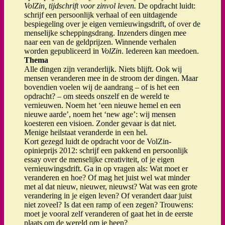
VolZin, tijdschrift voor zinvol leven.
De opdracht luidt:
schrijf een persoonlijk verhaal of een uitdagende
bespiegeling over je eigen vernieuwingsdrift, of over de
menselijke scheppingsdrang. Inzenders dingen mee
naar een van de geldprijzen. Winnende verhalen
worden gepubliceerd in
VolZin
. Iedereen kan meedoen.
Thema
Alle dingen zijn veranderlijk. Niets blijft. Ook wij
mensen veranderen mee in de stroom der dingen. Maar
bovendien voelen wij de aandrang – of is het een
opdracht? – om steeds onszelf en de wereld te
vernieuwen. Noem het ‘een nieuwe hemel en een
nieuwe aarde’, noem het ‘new age’: wij mensen
koesteren een visioen. Zonder gevaar is dat niet.
Menige heilstaat veranderde in een hel.
Kort gezegd luidt de opdracht voor de VolZin-
opinieprijs 2012: schrijf een pakkend en persoonlijk
essay over de menselijke creativiteit, of je eigen
vernieuwingsdrift. Ga in op vragen als: Wat moet er
veranderen en hoe? Of mag het juist wel wat minder
met al dat nieuw, nieuwer, nieuwst? Wat was een grote
verandering in je eigen leven? Of verandert daar juist
niet zoveel? Is dat een ramp of een zegen? Trouwens:
moet je vooral zelf veranderen of gaat het in de eerste
plaats om de wereld om je heen?