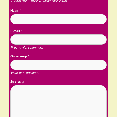
Vragen met * moeten beantwoord zijn
Naam
*
E-mail
*
Ik ga je niet spammen.
Onderwerp
*
Waar gaat het over?
Je vraag
*