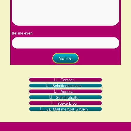
Bel me even
Mail me!
Contact
Schrijfoefeningen
Agenda
Schrijfretraite
Yoeke Blog
Ja! Mail mij Kort & Klein