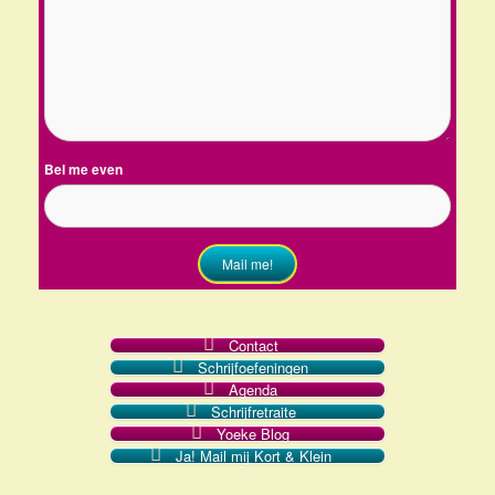
Bel me even
Mail me!
Contact
Schrijfoefeningen
Agenda
Schrijfretraite
Yoeke Blog
Ja! Mail mij Kort & Klein