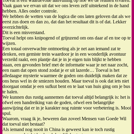
Toeval is een waardevolle aanvulling op hoe we de realiteit ervaren.
Vaak gaan we ervan uit dat we ons leven zelf uitstekend in de hand
hebben. Alles onder controle.
We hebben de wetten van de logica die ons laten geloven dat als we
eerst zus doen en dan zo, dat dan het resultaat dit is of dat. Lekker
overzichtelijk.
Dit is een misverstand.
Toeval helpt ons knipogend of grijnzend om ons daar af en toe op te
wijzen.
Een totaal onverwachte ontmoeting als je net aan iemand zat te
denken, een gemiste trein waardoor je in een wonderlijk avontuur
verzeild raakt, een plantje dat je in je eigen tuin blijkt te hebben
staan, een gevonden brief met de informatie waar je net naar zocht,
een raam dat open stond zodat je er uit lazerde… Toeval is het
alledaagse mysterie waarmee de goden ons duidelijk maken dat ze
ons heus wel in de smiezen houden. Maar toeval is ook dat iets niet
doorgaat omdat je een sufkut bent en te laat van huis ging om je bus
te halen.
We kunnen dus rustig aannemen dat toeval altijd belangrijk is: het is
ofwel een handreiking van de goden, ofwel een belangrijke
aanwijzing dat er in je karakter nog ruimte voor verbetering is. Mooi
spul.
Waarom, vraag ik je, beweren dan zoveel Mensen van Goede Wil
dat toeval niet bestaat?
Als iemand nog nooit in China is geweest kan ie toch rustig