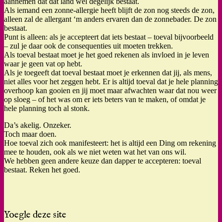
aannemen dat dat land wel degelijk bestaat.
Als iemand een zonne-allergie heeft blijft de zon nog steeds de zon,
alleen zal de allergant ‘m anders ervaren dan de zonnebader. De zon
bestaat.
Punt is alleen: als je accepteert dat iets bestaat – toeval bijvoorbeeld
– zul je daar ook de consequenties uit moeten trekken.
Als toeval bestaat moet je het goed rekenen als invloed in je leven
waar je geen vat op hebt.
Als je toegeeft dat toeval bestaat moet je erkennen dat jij, als mens,
niet alles voor het zeggen hebt. Er is altijd toeval dat je hele planning
overhoop kan gooien en jij moet maar afwachten waar dat nou weer
op sloeg – of het was om er iets beters van te maken, of omdat je
hele planning toch al stonk.
Da’s akelig. Onzeker.
Toch maar doen.
Hoe toeval zich ook manifesteert: het is altijd een Ding om rekening
mee te houden, ook als we niet weten wat het van ons wil.
We hebben geen andere keuze dan dapper te accepteren: toeval
bestaat. Reken het goed.
Yoegle deze site