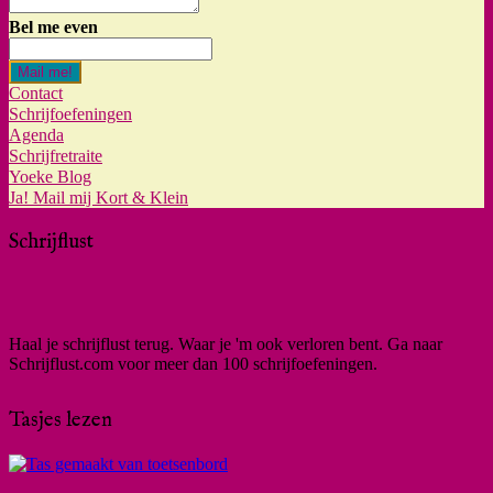
Bel me even
Mail me!
Contact
Schrijfoefeningen
Agenda
Schrijfretraite
Yoeke Blog
Ja! Mail mij Kort & Klein
Schrijflust
Haal je schrijflust terug. Waar je 'm ook verloren bent. Ga naar
Schrijflust.com voor meer dan 100 schrijfoefeningen.
Tasjes lezen