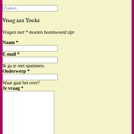
Zoeken
naar:
Vraag aan Yoeke
Vragen met * moeten beantwoord zijn
Naam
*
E-mail
*
Ik ga je niet spammen.
Onderwerp
*
Waar gaat het over?
Je vraag
*