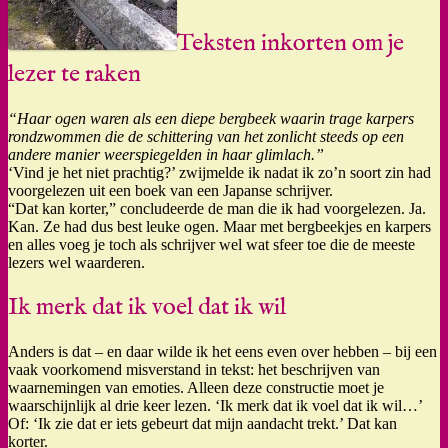
Teksten inkorten om je
lezer te raken
“Haar ogen waren als een diepe bergbeek waarin trage karpers
rondzwommen die de schittering van het zonlicht steeds op een
andere manier weerspiegelden in haar glimlach.”
‘Vind je het niet prachtig?’ zwijmelde ik nadat ik zo’n soort zin had
voorgelezen uit een boek van een Japanse schrijver.
“Dat kan korter,” concludeerde de man die ik had voorgelezen. Ja.
Kan. Ze had dus best leuke ogen. Maar met bergbeekjes en karpers
en alles voeg je toch als schrijver wel wat sfeer toe die de meeste
lezers wel waarderen.
Ik merk dat ik voel dat ik wil
Anders is dat – en daar wilde ik het eens even over hebben – bij een
vaak voorkomend misverstand in tekst: het beschrijven van
waarnemingen van emoties. Alleen deze constructie moet je
waarschijnlijk al drie keer lezen. ‘Ik merk dat ik voel dat ik wil…’
Of: ‘Ik zie dat er iets gebeurt dat mijn aandacht trekt.’ Dat kan
korter.