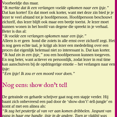
Voorbeeldje dus maar.
“Ik merkte dat ik een verlangen voelde opkomen naar een ijsje.”
Dat kan korter! En dat moet ook korter, want met deze zin bied je je
lezer te veel afstand tot je hoofdpersoon. Hoofdpersoon beschouwt
zichzelf, dus lezer blijft ook maar een beetje toerist. Je lezer moet
kunnen wonen in het hoofd van degene die spreekt in je verhaal.
Beter is dus al:
“Ik voelde een verlangen opkomen naar een ijsje.”
Alleen is er geen hond die zoiets in alle ernst over zichzelf zegt. Het
is nog geen echte taal, je krijgt als lezer een mededeling over een
proces dat eigenlijk helemaal niet zo interessant is. Dat kan korter.
“Ik had zin in een ijsje,”
zou een hoofdpersoon kunnen toegeven.
En nog beter, want actiever en persoonlijk, zodat lezer in real time
kan aanschuiven bij de opdringerige emotie – het verlangen naar een
ijsje:
“Een ijsje! Ik zou er een moord voor doen.”
Nog eens: show don’t tell
De getrainde en geharde schrijver gaat nog een stapje verder. Hij
baant zich onbevreesd een pad door de ‘show-don’t’-tell-jungle’ en
komt af met een alinea als:
“Ik zag het peutertje al van ver aan komen dribbelen. Jaspunt van
papa in haar ene handje, ijsje in de andere. Toen ze vlakbij was