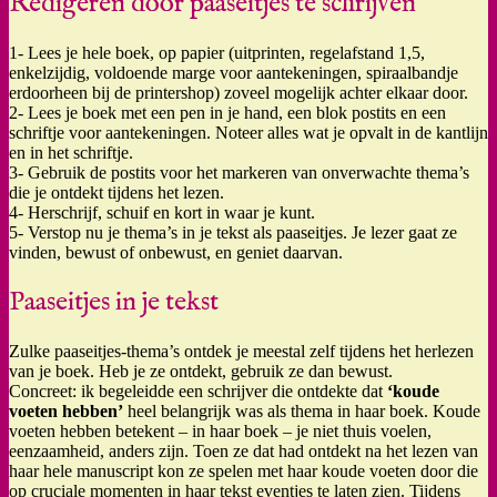
Redigeren door paaseitjes te schrijven
1- Lees je hele boek, op papier (uitprinten, regelafstand 1,5,
enkelzijdig, voldoende marge voor aantekeningen, spiraalbandje
erdoorheen bij de printershop) zoveel mogelijk achter elkaar door.
2- Lees je boek met een pen in je hand, een blok postits en een
schriftje voor aantekeningen. Noteer alles wat je opvalt in de kantlijn
en in het schriftje.
3- Gebruik de postits voor het markeren van onverwachte thema’s
die je ontdekt tijdens het lezen.
4- Herschrijf, schuif en kort in waar je kunt.
5- Verstop nu je thema’s in je tekst als paaseitjes. Je lezer gaat ze
vinden, bewust of onbewust, en geniet daarvan.
Paaseitjes in je tekst
Zulke paaseitjes-thema’s ontdek je meestal zelf tijdens het herlezen
van je boek. Heb je ze ontdekt, gebruik ze dan bewust.
Concreet: ik begeleidde een schrijver die ontdekte dat
‘koude
voeten hebben’
heel belangrijk was als thema in haar boek. Koude
voeten hebben betekent – in haar boek – je niet thuis voelen,
eenzaamheid, anders zijn. Toen ze dat had ontdekt na het lezen van
haar hele manuscript kon ze spelen met haar koude voeten door die
op cruciale momenten in haar tekst eventjes te laten zien. Tijdens