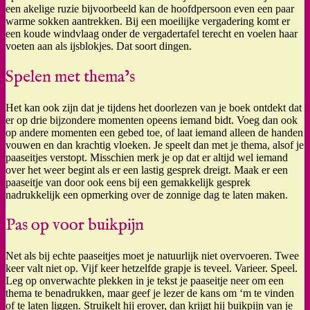
een akelige ruzie bijvoorbeeld kan de hoofdpersoon even een paar
warme sokken aantrekken. Bij een moeilijke vergadering komt er
een koude windvlaag onder de vergadertafel terecht en voelen haar
voeten aan als ijsblokjes. Dat soort dingen.
Spelen met thema’s
Het kan ook zijn dat je tijdens het doorlezen van je boek ontdekt dat
er op drie bijzondere momenten opeens iemand bidt. Voeg dan ook
op andere momenten een gebed toe, of laat iemand alleen de handen
vouwen en dan krachtig vloeken. Je speelt dan met je thema, alsof je
paaseitjes verstopt. Misschien merk je op dat er altijd wel iemand
over het weer begint als er een lastig gesprek dreigt. Maak er een
paaseitje van door ook eens bij een gemakkelijk gesprek
nadrukkelijk een opmerking over de zonnige dag te laten maken.
Pas op voor buikpijn
Net als bij echte paaseitjes moet je natuurlijk niet overvoeren. Twee
keer valt niet op. Vijf keer hetzelfde grapje is teveel. Varieer. Speel.
Leg op onverwachte plekken in je tekst je paaseitje neer om een
thema te benadrukken, maar geef je lezer de kans om ‘m te vinden
of te laten liggen. Struikelt hij erover, dan krijgt hij buikpijn van je