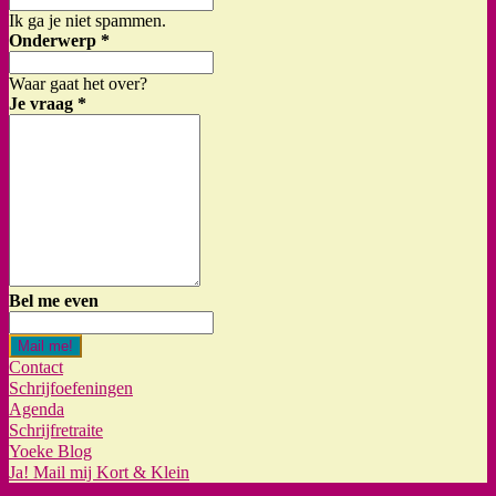
Ik ga je niet spammen.
Onderwerp
*
Waar gaat het over?
Je vraag
*
Bel me even
Mail me!
Contact
Schrijfoefeningen
Agenda
Schrijfretraite
Yoeke Blog
Ja! Mail mij Kort & Klein