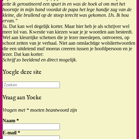
zette ik geroutineerd een spurt in en was de hoek al om met het
hoorntje in mijn hand voordat de papa het lege handje zag van de
kleine, die brullend op de stoep terecht was gekomen. IJs. Ik hou
ervan.”
Ja. Dat kan wel degelijk korter. Maar hier heb je als schrijver wel
meer lol van. Kwestie van kiezen waar je je woorden aan besteedt.
Wel aan kleurrijke schetsen die je lezer meeslepen, ontvoeren, op
schoot zetten van je verhaal. Niet aan omslachtige wolsliertwoorden
die een uitdeiend muf moeras creeren tussen je hoofdpersoon en je
lezer. Dat kan korter:
Schrijf zo beeldend en direct mogelijk.
Yoegle deze site
Zoeken
naar:
Vraag aan Yoeke
Vragen met * moeten beantwoord zijn
Naam
*
E-mail
*