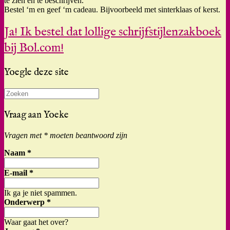
te zien en te beschrijven.
Bestel ‘m en geef ‘m cadeau. Bijvoorbeeld met sinterklaas of kerst.
Ja! Ik bestel dat lollige schrijfstijlenzakboek
bij Bol.com!
Yoegle deze site
Zoeken
naar:
Vraag aan Yoeke
Vragen met * moeten beantwoord zijn
Naam
*
E-mail
*
Ik ga je niet spammen.
Onderwerp
*
Waar gaat het over?