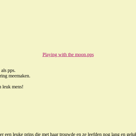
Playing with the moon.pps
 als pps.
ering meemaken.
n leuk mens!
r een leuke prins die met haar trouwde en ze leefden nog lang en gelu