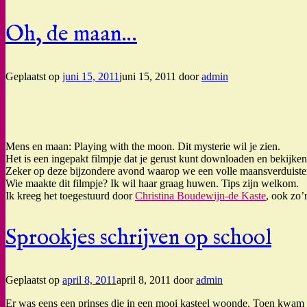
Oh, de maan…
Geplaatst op
juni 15, 2011
juni 15, 2011
door
admin
Mens en maan: Playing with the moon. Dit mysterie wil je zien.
Het is een ingepakt filmpje dat je gerust kunt downloaden en bekijken
Zeker op deze bijzondere avond waarop we een volle maansverduist
Wie maakte dit filmpje? Ik wil haar graag huwen. Tips zijn welkom.
Ik kreeg het toegestuurd door
Christina Boudewijn-de Kaste
, ook zo’
Sprookjes schrijven op school
Geplaatst op
april 8, 2011
april 8, 2011
door
admin
Er was eens een prinses die in een mooi kasteel woonde. Toen kwam e