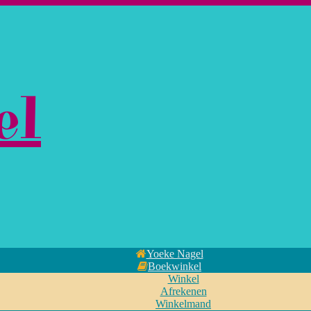
el
Yoeke Nagel
Boekwinkel
Winkel
Afrekenen
Winkelmand