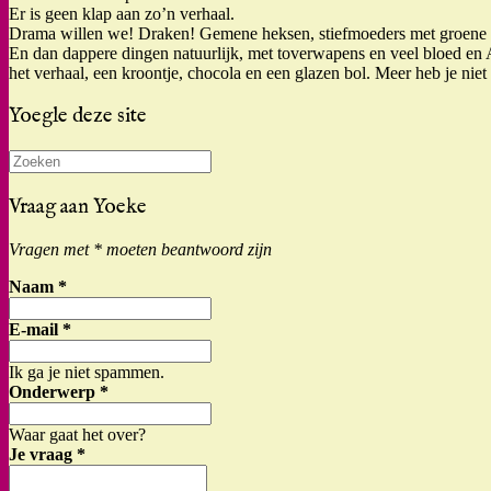
Er is geen klap aan zo’n verhaal.
Drama willen we! Draken! Gemene heksen, stiefmoeders met groene t
En dan dappere dingen natuurlijk, met toverwapens en veel bloed en A
het verhaal, een kroontje, chocola en een glazen bol. Meer heb je niet n
Yoegle deze site
Zoeken
naar:
Vraag aan Yoeke
Vragen met * moeten beantwoord zijn
Naam
*
E-mail
*
Ik ga je niet spammen.
Onderwerp
*
Waar gaat het over?
Je vraag
*