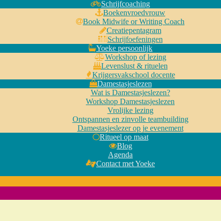
Schrijfcoaching
Boekenvroedvrouw
Book Midwife or Writing Coach
Creatiepentagram
Schrijfoefeningen
Yoeke persoonlijk
Workshop of lezing
Levenslust & rituelen
Krijgersvakschool docente
Damestasjeslezen
Wat is Damestasjeslezen?
Workshop Damestasjeslezen
Vrolijke lezing
Ontspannen en zinvolle teambuilding
Damestasjeslezer op je evenement
Ritueel op maat
Blog
Agenda
Contact met Yoeke