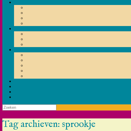
Zoeken
naar:
Tag archieven:
sprookje