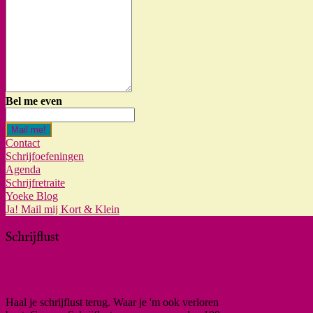
Bel me even
Mail me!
Contact
Schrijfoefeningen
Agenda
Schrijfretraite
Yoeke Blog
Ja! Mail mij Kort & Klein
Schrijflust
Haal je schrijflust terug. Waar je 'm ook verloren