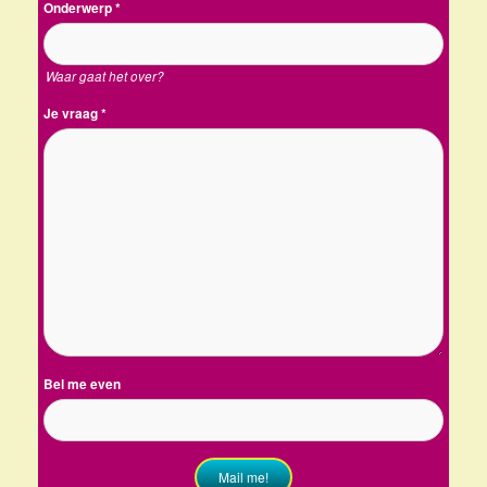
Onderwerp
*
Waar gaat het over?
Je vraag
*
Bel me even
Mail me!