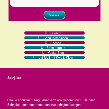
Mail me!
Contact
Schrijfoefeningen
Agenda
Schrijfretraite
Yoeke Blog
Ja! Mail mij Kort & Klein
Schrijflust
Haal je schrijflust terug. Waar je 'm ook verloren bent. Ga naar
Schrijflust.com voor meer dan 100 schrijfoefeningen.