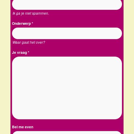
Ik ga je niet spammen.
Onderwerp
*
Waar gaat het over?
Je vraag
*
Bel me even