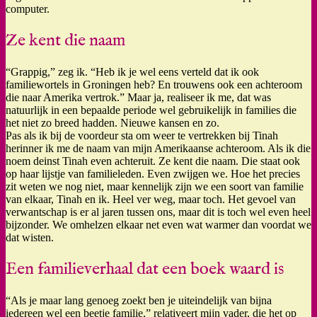
computer.
Ze kent die naam
“Grappig,” zeg ik. “Heb ik je wel eens verteld dat ik ook
familiewortels in Groningen heb? En trouwens ook een achteroom
die naar Amerika vertrok.” Maar ja, realiseer ik me, dat was
natuurlijk in een bepaalde periode wel gebruikelijk in families die
het niet zo breed hadden. Nieuwe kansen en zo.
Pas als ik bij de voordeur sta om weer te vertrekken bij Tinah
herinner ik me de naam van mijn Amerikaanse achteroom. Als ik die
noem deinst Tinah even achteruit. Ze kent die naam. Die staat ook
op haar lijstje van familieleden. Even zwijgen we. Hoe het precies
zit weten we nog niet, maar kennelijk zijn we een soort van familie
van elkaar, Tinah en ik. Heel ver weg, maar toch. Het gevoel van
verwantschap is er al jaren tussen ons, maar dit is toch wel even heel
bijzonder. We omhelzen elkaar net even wat warmer dan voordat we
dat wisten.
Een familieverhaal dat een boek waard is
“Als je maar lang genoeg zoekt ben je uiteindelijk van bijna
iedereen wel een beetje familie,” relativeert mijn vader, die het op