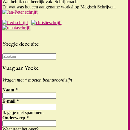
Wat heb ik een heerlijk vak. Schrijfcoach.
En wat was het een aangename workshop Magisch Schrijven.
Yoegle deze site
Zoeken
naar:
Vraag aan Yoeke
Vragen met * moeten beantwoord zijn
Naam
*
E-mail
*
Ik ga je niet spammen.
Onderwerp
*
Waar gaat het over?