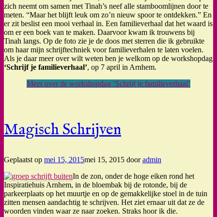
zich neemt om samen met Tinah’s neef alle stamboomlijnen door te
meten. “Maar het blijft leuk om zo’n nieuw spoor te ontdekken.” En
er zit beslist een mooi verhaal in. Een familieverhaal dat het waard is
om er een boek van te maken. Daarvoor kwam ik trouwens bij
Tinah langs. Op de foto zie je de doos met sterren die ik gebruikte
om haar mijn schrijftechniek voor familieverhalen te laten voelen.
Als je daar meer over wilt weten ben je welkom op de workshopdag
‘Schrijf je familieverhaal’
, op 7 april in Arnhem.
Meer over de workshopdag ‘Schrijf je familieverhaal’
Magisch Schrijven
Geplaatst op
mei 15, 2015
mei 15, 2015
door
admin
In de zon, onder de hoge eiken rond het
Inspiratiehuis Arnhem, in de bloembak bij de rotonde, bij de
parkeerplaats op het muurtje en op de gemakkelijke stoel in de tuin
zitten mensen aandachtig te schrijven. Het ziet ernaar uit dat ze de
woorden vinden waar ze naar zoeken. Straks hoor ik die.