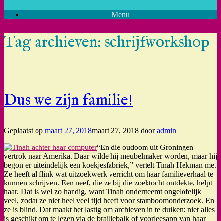
Menu
Tag archieven:
schrijfworkshop
Dus we zijn familie!
Geplaatst op
maart 27, 2018
maart 27, 2018
door
admin
“En die oudoom uit Groningen
vertrok naar Amerika. Daar wilde hij meubelmaker worden, maar hij
begon er uiteindelijk een koekjesfabriek,” vertelt Tinah Hekman me.
Ze heeft al flink wat uitzoekwerk verricht om haar familieverhaal te
kunnen schrijven. Een neef, die ze bij die zoektocht ontdekte, helpt
haar. Dat is wel zo handig, want Tinah onderneemt ongelofelijk
veel, zodat ze niet heel veel tijd heeft voor stamboomonderzoek. En
ze is blind. Dat maakt het lastig om archieven in te duiken: niet alles
is geschikt om te lezen via de braillebalk of voorleesapp van haar