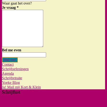
Waar gaat het over?
Je vraag
*
Bel me even
Mail me!
Contact
Schrijfoefeningen
Agenda
Schrijfretraite
Yoeke Blog
Ja! Mail mij Kort & Klein
Schrijflust