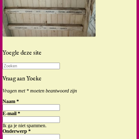
Yoegle deze site
Zoeken
naar:
Vraag aan Yoeke
Vragen met * moeten beantwoord zijn
Naam
*
E-mail
*
Ik ga je niet spammen.
Onderwerp
*