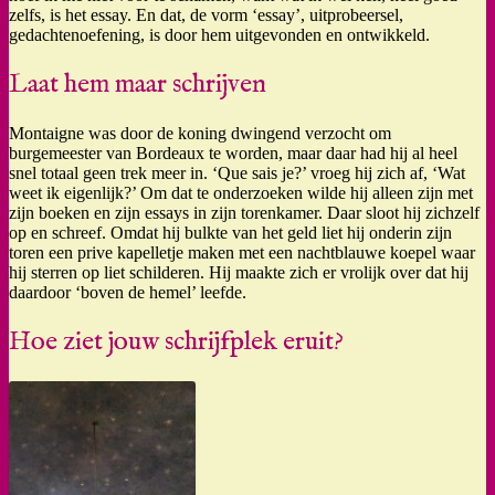
zelfs, is het essay. En dat, de vorm ‘essay’, uitprobeersel,
gedachtenoefening, is door hem uitgevonden en ontwikkeld.
Laat hem maar schrijven
Montaigne was door de koning dwingend verzocht om
burgemeester van Bordeaux te worden, maar daar had hij al heel
snel totaal geen trek meer in. ‘Que sais je?’ vroeg hij zich af, ‘Wat
weet ik eigenlijk?’ Om dat te onderzoeken wilde hij alleen zijn met
zijn boeken en zijn essays in zijn torenkamer. Daar sloot hij zichzelf
op en schreef. Omdat hij bulkte van het geld liet hij onderin zijn
toren een prive kapelletje maken met een nachtblauwe koepel waar
hij sterren op liet schilderen. Hij maakte zich er vrolijk over dat hij
daardoor ‘boven de hemel’ leefde.
Hoe ziet jouw schrijfplek eruit?