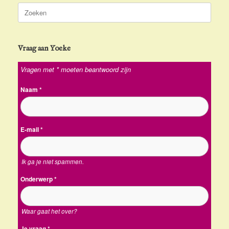
Zoeken
naar:
Vraag aan Yoeke
Vragen met * moeten beantwoord zijn
Naam
*
E-mail
*
Ik ga je niet spammen.
Onderwerp
*
Waar gaat het over?
Je vraag
*