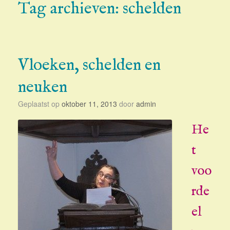
Tag archieven:
schelden
Vloeken, schelden en
neuken
Geplaatst op
oktober 11, 2013
door
admin
He
t
voo
rde
el