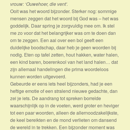
vrouw: ‘Ouwehoer, die vent’.
Ooit was het woord bijzonder. Sterker nog: sommige
mensen zeggen dat het woord bij God was – het was
goddelijk. Daar spring je zorgvuldig mee om. Ik stel
me zo voor dat het belangrijker was om te doen dan
om te zeggen. Een aai over een bol geeft een
duidelijke boodschap, daar heb je geen woorden bij
nodig. Eten op tafel zetten, hout hakken, water halen,
een kind baren, boerenkool van het land halen… dat
zijn allemaal handelingen die prima woordeloos
kunnen worden uitgevoerd.
Gebeurde er eens iets heel bijzonders, had je een
heftige emotie of een stralend nieuwe gedachte, dan
zei je iets. De aandrang tot spreken borrelde
waarschijnlijk op in de voeten, werd groter en heviger
tot een paar woorden, alleen de allernoodzakelijkste,
de keel bereikten en de mond verlieten om dansend
de wereld in te trekken. Een bijzonder moment was