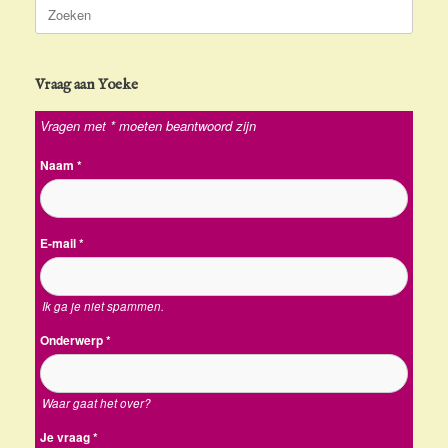
Zoeken
naar:
Vraag aan Yoeke
Vragen met * moeten beantwoord zijn
Naam
*
E-mail
*
Ik ga je niet spammen.
Onderwerp
*
Waar gaat het over?
Je vraag
*