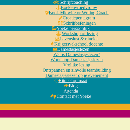
Schrijfcoaching
Boekenvroedvrouw
Book Midwife or Writing Coach
Creatiepentagram
Schrijfoefeningen
Yoeke persoonlijk
Workshop of lezing
Levenslust & rituelen
Krijgersvakschool docente
Damestasjeslezen
Wat is Damestasjeslezen?
Workshop Damestasjeslezen
Vrolijke lezing
Ontspannen en zinvolle teambuilding
Damestasjeslezer op je evenement
Ritueel op maat
Blog
Agenda
Contact met Yoeke