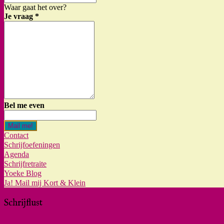
Waar gaat het over?
Je vraag
*
Bel me even
Mail me!
Contact
Schrijfoefeningen
Agenda
Schrijfretraite
Yoeke Blog
Ja! Mail mij Kort & Klein
Schrijflust