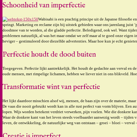
Schoonheid van imperfectie
Wabisabi is een prachtig principe uit de Japanse filosofie e
springt. Marketing en reclame zijn bij uitstek gebieden waar ons jarenlang juist 
doodmoe van te worden, al die gladde perfectie. Beledigend, ook wel. Want tijdenlan
problemen natuurlijk, al was het maar omdat we zelf maar al te goed onze eigen im
heviger – gestimuleerd door diezelfde advertenties. Maar hoe kun je echt genieten
Perfectie houdt de dood buiten
Toegegeven. Perfectie lijkt aantrekkelijk. Het houdt de gedachte aan verval en de
oude mensen, met rimpelige lichamen, hebben we liever niet in ons blikveld. Hoe
Transformatie wint van perfectie
Het lijkt daardoor misschien alsof wij, mensen, de baas zijn over de materie, ma
De vaas die nooit gebruikt wordt kan in alle rust perfect van vorm blijven. Een aut
lopen. Wijs worden betekent verdriet verwerken, pijn voelen. Wie die donkere kant
Waar de donkere kant van het leven steeds voelbaarder aanwezig wordt – tijden v
leven, de ontwikkeling, de natuurlijke weg van ontstaan – groei – bloei – verval –
Creatie is imperfect