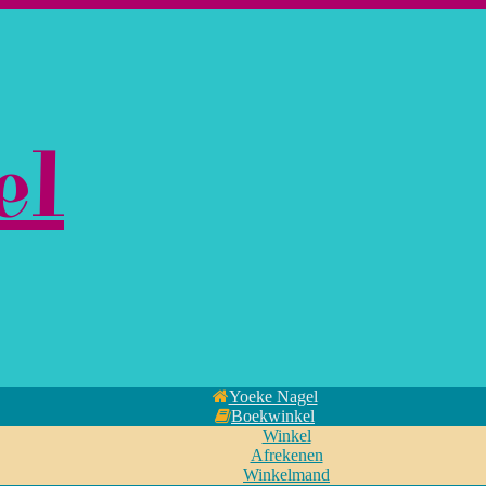
el
Yoeke Nagel
Boekwinkel
Winkel
Afrekenen
Winkelmand