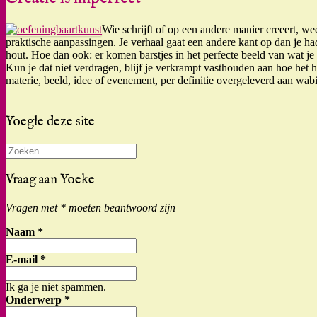
Wie schrijft of op een andere manier creeert, wee
praktische aanpassingen. Je verhaal gaat een andere kant op dan je ha
hout. Hoe dan ook: er komen barstjes in het perfecte beeld van wat j
Kun je dat niet verdragen, blijf je verkrampt vasthouden aan hoe het 
materie, beeld, idee of evenement, per definitie overgeleverd aan wabi 
Yoegle deze site
Zoeken
naar:
Vraag aan Yoeke
Vragen met * moeten beantwoord zijn
Naam
*
E-mail
*
Ik ga je niet spammen.
Onderwerp
*