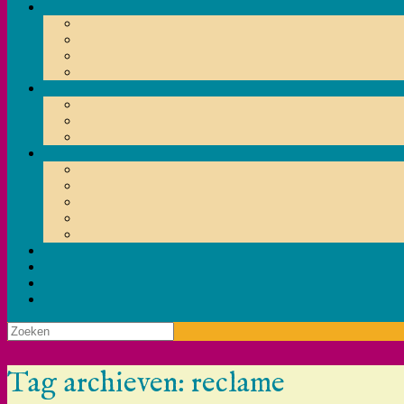
Zoeken
naar:
Tag archieven:
reclame