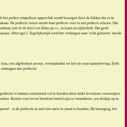
als het perfect rimpelloze oppervlak wordt bewogen door de kikker die er in
dakaas. De perfecte vrouw steekt haar perfecte voet in een perfecte schoen. Om
r, niet in de foto’s en films op t.v., in krant en tijdschrift. Dat geeft
sjes. Alter ego’s. Tegelijkertijd werd het verlangen naar ‘echt genieten’ steeds
en kras, een afgebroken pootje, verwijderden we het uit onze samenleving. Zelfs
 omringen met perfectie.
perfectie is immers uitsluitend vol te houden door strikt levenloze voorwerpen.
k zitten. Kiezen voor leven betekent bereid zijn te veranderen, een deukje op te
ed – is de perfectie al snel niet meer in stand te houden. De beweging, het