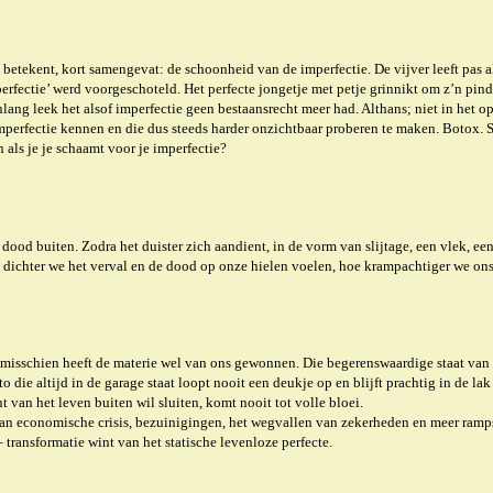
n betekent, kort samengevat: de schoonheid van de imperfectie. De vijver leeft pas 
‘perfectie’ werd voorgeschoteld. Het perfecte jongetje met petje grinnikt om z’n pin
g leek het alsof imperfectie geen bestaansrecht meer had. Althans; niet in het openbaa
perfectie kennen en die dus steeds harder onzichtbaar proberen te maken. Botox. Sau
 als je je schaamt voor je imperfectie?
 dood buiten. Zodra het duister zich aandient, in de vorm van slijtage, een vlek, e
 dichter we het verval en de dood op onze hielen voelen, hoe krampachtiger we ons
ar misschien heeft de materie wel van ons gewonnen.
Die begerenswaardige staat van 
o die altijd in de garage staat loopt nooit een deukje op en blijft prachtig in de la
 van het leven buiten wil sluiten, komt nooit tot volle bloei.
an economische crisis, bezuinigingen, het wegvallen van zekerheden en meer rampspo
 transformatie wint van het statische levenloze perfecte.