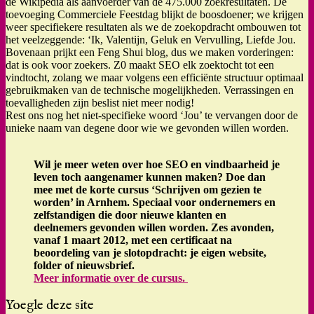
de Wikipedia als aanvoerder van de 475.000 zoekresultaten. De
toevoeging Commerciele Feestdag blijkt de boosdoener; we krijgen
weer specifiekere resultaten als we de zoekopdracht ombouwen tot
het veelzeggende: ‘Ik, Valentijn, Geluk en Vervulling, Liefde Jou.
Bovenaan prijkt een Feng Shui blog, dus we maken vorderingen:
dat is ook voor zoekers. Z0 maakt SEO elk zoektocht tot een
vindtocht, zolang we maar volgens een efficiënte structuur optimaal
gebruikmaken van de technische mogelijkheden. Verrassingen en
toevalligheden zijn beslist niet meer nodig!
Rest ons nog het niet-specifieke woord ‘Jou’ te vervangen door de
unieke naam van degene door wie we gevonden willen worden.
Wil je meer weten over hoe SEO en vindbaarheid je
leven toch aangenamer kunnen maken? Doe dan
mee met de korte cursus ‘Schrijven om gezien te
worden’ in Arnhem. Speciaal voor ondernemers en
zelfstandigen die door nieuwe klanten en
deelnemers gevonden willen worden. Zes avonden,
vanaf 1 maart 2012, met een certificaat na
beoordeling van je slotopdracht: je eigen website,
folder of nieuwsbrief.
Meer informatie over de cursus.
Yoegle deze site