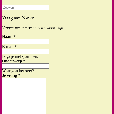
Zoeken
naar:
Vraag aan Yoeke
Vragen met * moeten beantwoord zijn
Naam
*
E-mail
*
Ik ga je niet spammen.
Onderwerp
*
Waar gaat het over?
Je vraag
*