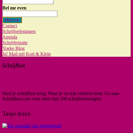
Bel me even
Mail me!
Contact
Schrijfoefeningen
Agenda
Schrijfretraite
Yoeke Blog
Ja! Mail mij Kort & Klein
Schrijflust
Haal je schrijflust terug. Waar je 'm ook verloren bent. Ga naar
Schrijflust.com voor meer dan 100 schrijfoefeningen.
Tasjes lezen