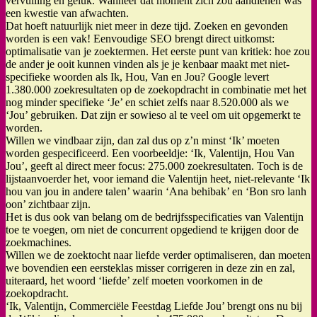
vervulling en geluk. Wanneer dat moment zich zou aandienen was
een kwestie van afwachten.
Dat hoeft natuurlijk niet meer in deze tijd. Zoeken en gevonden
worden is een vak! Eenvoudige SEO brengt direct uitkomst:
optimalisatie van je zoektermen. Het eerste punt van kritiek: hoe zou
de ander je ooit kunnen vinden als je je kenbaar maakt met niet-
specifieke woorden als Ik, Hou, Van en Jou? Google levert
1.380.000 zoekresultaten op de zoekopdracht in combinatie met het
nog minder specifieke ‘Je’ en schiet zelfs naar 8.520.000 als we
‘Jou’ gebruiken. Dat zijn er sowieso al te veel om uit opgemerkt te
worden.
Willen we vindbaar zijn, dan zal dus op z’n minst ‘Ik’ moeten
worden gespecificeerd. Een voorbeeldje: ‘Ik, Valentijn, Hou Van
Jou’, geeft al direct meer focus: 275.000 zoekresultaten. Toch is de
lijstaanvoerder het, voor iemand die Valentijn heet, niet-relevante ‘Ik
hou van jou in andere talen’ waarin ‘Ana behibak’ en ‘Bon sro lanh
oon’ zichtbaar zijn.
Het is dus ook van belang om de bedrijfsspecificaties van Valentijn
toe te voegen, om niet de concurrent opgediend te krijgen door de
zoekmachines.
Willen we de zoektocht naar liefde verder optimaliseren, dan moeten
we bovendien een eersteklas misser corrigeren in deze zin en zal,
uiteraard, het woord ‘liefde’ zelf moeten voorkomen in de
zoekopdracht.
‘Ik, Valentijn, Commerciële Feestdag Liefde Jou’ brengt ons nu bij