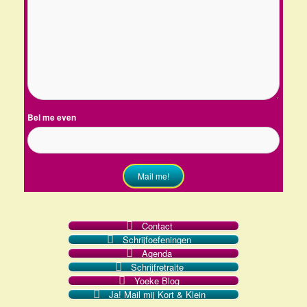
Bel me even
Mail me!
Contact
Schrijfoefeningen
Agenda
Schrijfretraite
Yoeke Blog
Ja! Mail mij Kort & Klein