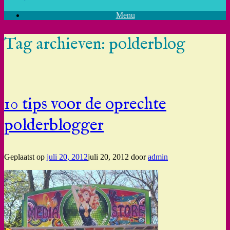
Menu
Tag archieven:
polderblog
10 tips voor de oprechte
polderblogger
Geplaatst op
juli 20, 2012
juli 20, 2012
door
admin