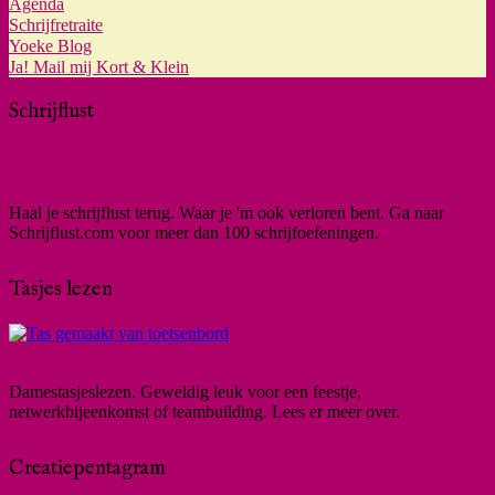
Agenda
Schrijfretraite
Yoeke Blog
Ja! Mail mij Kort & Klein
Schrijflust
Haal je schrijflust terug. Waar je 'm ook verloren bent. Ga naar
Schrijflust.com voor meer dan 100 schrijfoefeningen.
Tasjes lezen
Damestasjeslezen. Geweldig leuk voor een feestje,
netwerkbijeenkomst of teambuilding. Lees er meer over.
Creatiepentagram