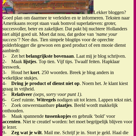
Lekker bloggen?
Goed plan om daarmee te verleiden en te informeren. Teksten naar
Amerikaans recept staan vaak bomvol superlatieven: groter,
succesvoller, beter en zakelijker. Dat pakt bij nuchtere Hollanders
niet altijd goed uit. Moet dat nou, dat gedoe van
‘name your
success’
? Nee dus. Tien simpele blogtips voor de oprechte
polderblogger die gewoon een goed product of een mooie dienst
aanbiedt:
1- Zet het
belangrijkste bovenaan
. Laat mij je blog schrijven.
2- Maak
lijstjes
. Top tien. Vijf tips. Twaalf feiten. Hapklaar
leeswerk.
3- Houd het
kort
. 250 woorden. Breek je blog anders in
wekelijkse stukjes.
4-
Dring je product of dienst niet op
. Noem het. Je klant kiest
graag in vrijheid.
5-
Relativeer
(oeps, sorry voor punt 1).
6- Geef ruimte.
Witregels
nodigen uit tot lezen. Lappen tekst niet.
7- Zoek onweerstaanbare
plaatjes
. Beeld wordt makkelijk
onthouden.
8- Maak spannende
tussenkopjes
en gebruik ‘bold’ voor
accenten
. Niet te creatief worden: het moet begrijpelijk blijven voor
je lezer.
9-
Zeg wat je wilt
. Mail me. Schrijf je in. Stort je geld. Haal die