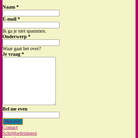
Naam
*
E-mail
*
Ik ga je niet spammen.
Onderwerp
*
Waar gaat het over?
Je vraag
*
Bel me even
Mail me!
Contact
Schrijfoefeningen