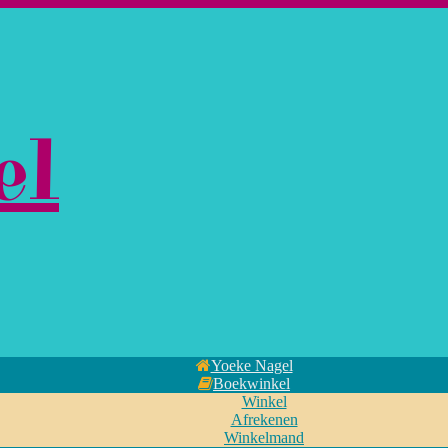
el
Yoeke Nagel
Boekwinkel
Winkel
Afrekenen
Winkelmand