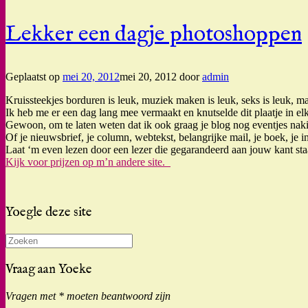
Lekker een dagje photoshoppen
Geplaatst op
mei 20, 2012
mei 20, 2012
door
admin
Kruissteekjes borduren is leuk, muziek maken is leuk, seks is leuk, 
Ik heb me er een dag lang mee vermaakt en knutselde dit plaatje in elk
Gewoon, om te laten weten dat ik ook graag je blog nog eventjes nakij
Of je nieuwsbrief, je column, webtekst, belangrijke mail, je boek, je
Laat ‘m even lezen door een lezer die gegarandeerd aan jouw kant staat
Kijk voor prijzen op m’n andere site.
Yoegle deze site
Zoeken
naar:
Vraag aan Yoeke
Vragen met * moeten beantwoord zijn