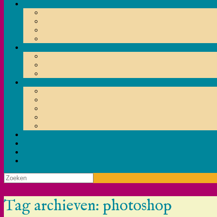
Zoeken
naar:
Tag archieven:
photoshop