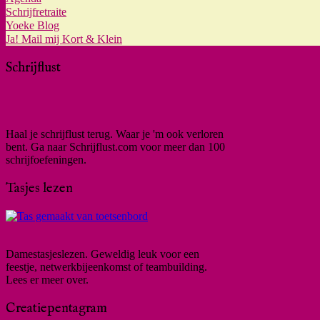
Schrijfretraite
Yoeke Blog
Ja! Mail mij Kort & Klein
Schrijflust
Haal je schrijflust terug. Waar je 'm ook verloren
bent. Ga naar Schrijflust.com voor meer dan 100
schrijfoefeningen.
Tasjes lezen
Damestasjeslezen. Geweldig leuk voor een
feestje, netwerkbijeenkomst of teambuilding.
Lees er meer over.
Creatiepentagram