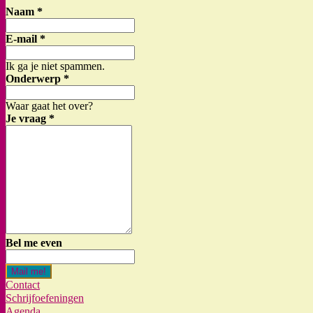
Naam
*
E-mail
*
Ik ga je niet spammen.
Onderwerp
*
Waar gaat het over?
Je vraag
*
Bel me even
Mail me!
Contact
Schrijfoefeningen
Agenda