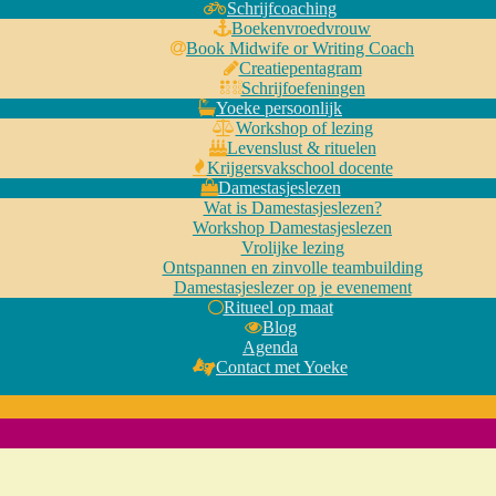
Schrijfcoaching
Boekenvroedvrouw
Book Midwife or Writing Coach
Creatiepentagram
Schrijfoefeningen
Yoeke persoonlijk
Workshop of lezing
Levenslust & rituelen
Krijgersvakschool docente
Damestasjeslezen
Wat is Damestasjeslezen?
Workshop Damestasjeslezen
Vrolijke lezing
Ontspannen en zinvolle teambuilding
Damestasjeslezer op je evenement
Ritueel op maat
Blog
Agenda
Contact met Yoeke