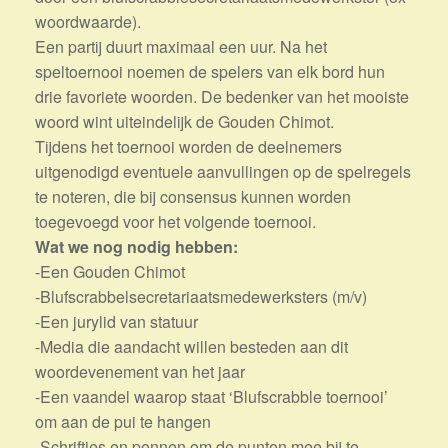
woordwaarde).
Een partij duurt maximaal een uur. Na het
speltoernooi noemen de spelers van elk bord hun
drie favoriete woorden. De bedenker van het mooiste
woord wint uiteindelijk de Gouden Chimot.
Tijdens het toernooi worden de deelnemers
uitgenodigd eventuele aanvullingen op de spelregels
te noteren, die bij consensus kunnen worden
toegevoegd voor het volgende toernooi.
Wat we nog nodig hebben:
-Een Gouden Chimot
-Blufscrabbelsecretariaatsmedewerksters (m/v)
-Een jurylid van statuur
-Media die aandacht willen besteden aan dit
woordevenement van het jaar
-Een vaandel waarop staat ‘Blufscrabble toernooi’
om aan de pui te hangen
-Schriftjes en pennen om de punten mee bij te