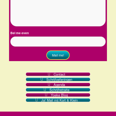
Bel me even
Mail me!
Contact
Schrijfoefeningen
Agenda
Schrijfretraite
Yoeke Blog
Ja! Mail mij Kort & Klein