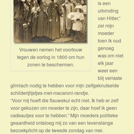
is een
uitvinding
van Hitler,”
zei mijn
moeder
toen ik oud
genoeg
Vrouwen nemen het voortouw
was om niet
tegen de oorlog in 1800 om hun
elk jaar
zonen te beschermen.
weer een
blij verraste
glimlach nodig te hebben voor mijn zelfgeknutselde
schilderijlijstjes-met-macaroni-randje.
“Voor mij hoeft die flauwekul echt niet. Ik heb er zelf
voor gekozen om moeder te zijn, daar hoef ik geen
cadeautjes voor te hebben.” Mijn moeders politieke
geaardheid ontsloeg mij zo van een levenslange
bezoekplicht op de tweede zondag van mei.