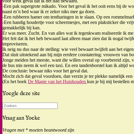
voor welk geval dat ik het had bewaard.
-Een pak supergrote mikado. Voor het geval ik het ooit eens bij de
naast m’n bed waar ik er zeker niks mee ga doen.
-Een rubberen hamer om tentharingen in te slaan. Op een rommelmarkt 
-Een handig houdertje voor scheermesjes, met een plaksticker die vrij
gemakkelijk bij kan.
Er was meer. Zucht. En van alles wat ik tegenkwam realiseerde ik me d
Het feit dat ik het heb bewaard laat alleen maar zien dat ik nogal twij
improviseren.
Ik neig nu dus naar de stelling: wie veel bewaart twijfelt aan het eig
Dat sluit uitstekend aan bij mijn eerdere constatering: vrouwen van b
Jonge meiden het meeste, want die willen overal op voorbereid zijn, 
de bus mis neem ik wel een taxi. En een tandenborstel kan ik altijd w
De conclusie: bewaar niks voor het geval dat.
Mocht zich dat geval voordoen, dan verzin je ter plekke namelijk een 
(En het boek
De Magie van het Huishouden
kun je bij mij bestellen m
Yoegle deze site
Zoeken
naar:
Vraag aan Yoeke
Vragen met * moeten beantwoord zijn