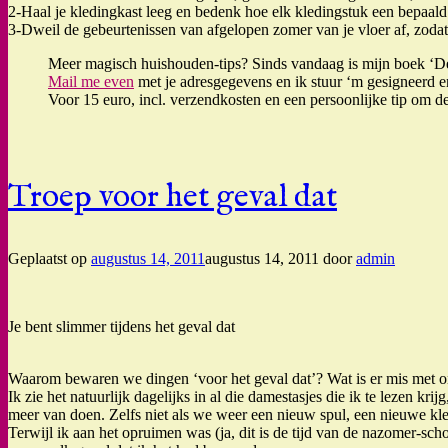
2-Haal je kledingkast leeg en bedenk hoe elk kledingstuk een bepaald 
3-Dweil de gebeurtenissen van afgelopen zomer van je vloer af, zodat
Meer magisch huishouden-tips? Sinds vandaag is mijn boek ‘De
Mail me even
met je adresgegevens en ik stuur ‘m gesigneerd en
Voor 15 euro, incl. verzendkosten en een persoonlijke tip om de 
Troep voor het geval dat
Geplaatst op
augustus 14, 2011
augustus 14, 2011
door
admin
Je bent slimmer tijdens het geval dat
Waarom bewaren we dingen ‘voor het geval dat’? Wat is er mis met ons
Ik zie het natuurlijk dagelijks in al die damestasjes die ik te lezen 
meer van doen. Zelfs niet als we weer een nieuw spul, een nieuwe kleer
Terwijl ik aan het opruimen was (ja, dit is de tijd van de nazomer-