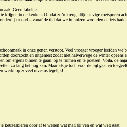
nmaak. Geen fabeltje.
te krijgen in de keuken. Omdat zo’n kreng altijd stevige roetsporen acht
honderd jaar oud – vanaf de tijd dat we in huizen woonden en iets had
schoonmaak in onze genen verstopt. Veel vroeger vroeger leefden we b
rden doorzocht en uitgemest zodat niet halverwege de winter opeens e
elen om ergens binnen te gaan, op te ruimen en te poetsen. Voila, de na
ten zo lang het nog kan. Maar als je toch voor de bijl gaat en toegeeft 
 werkt op zoveel niveaus tegelijk!
n je keuzespieren door af te wegen wat mag blijven en wat weg gaat.