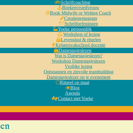
Schrijfcoaching
Boekenvroedvrouw
Book Midwife or Writing Coach
Creatiepentagram
Schrijfoefeningen
Yoeke persoonlijk
Workshop of lezing
Levenslust & rituelen
Krijgersvakschool docente
Damestasjeslezen
Wat is Damestasjeslezen?
Workshop Damestasjeslezen
Vrolijke lezing
Ontspannen en zinvolle teambuilding
Damestasjeslezer op je evenement
Ritueel op maat
Blog
Agenda
Contact met Yoeke
den