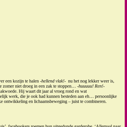
ver een kozijn te halen
-hellend vlak!-
nu het nog lekker weer is,
ze zomer niet droeg in een zak te stoppen…
-huuuuu! Ren!-
aakwoede. Hij waart dit jaar al vroeg rond en wat
elijk werk, die je ook had kunnen besteden aan eh… persoonlijke
jke ontwikkeling en lichaamsbeweging – juist te combineren.
 huis’, facebookers roemen hun uitgedunde garderobe. ‘Allemaal naar