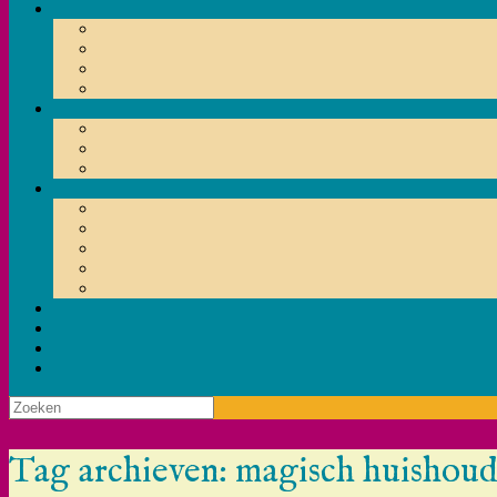
Zoeken
naar:
Tag archieven:
magisch huishou