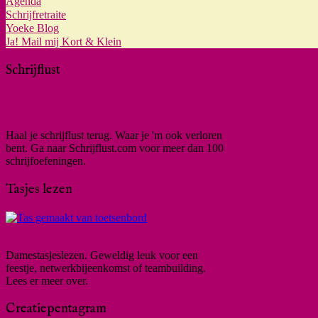
Agenda
Schrijfretraite
Yoeke Blog
Ja! Mail mij Kort & Klein
Schrijflust
Haal je schrijflust terug. Waar je 'm ook verloren
bent. Ga naar Schrijflust.com voor meer dan 100
schrijfoefeningen.
Tasjes lezen
Damestasjeslezen. Geweldig leuk voor een
feestje, netwerkbijeenkomst of teambuilding.
Lees er meer over.
Creatiepentagram