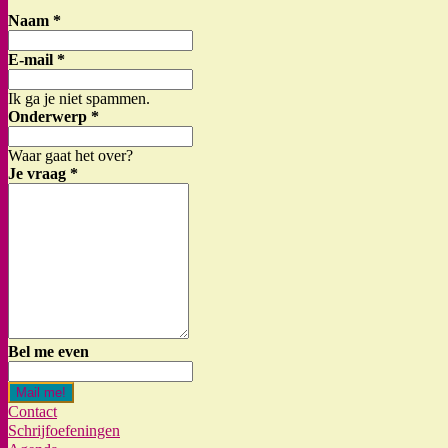
Naam
*
E-mail
*
Ik ga je niet spammen.
Onderwerp
*
Waar gaat het over?
Je vraag
*
Bel me even
Mail me!
Contact
Schrijfoefeningen