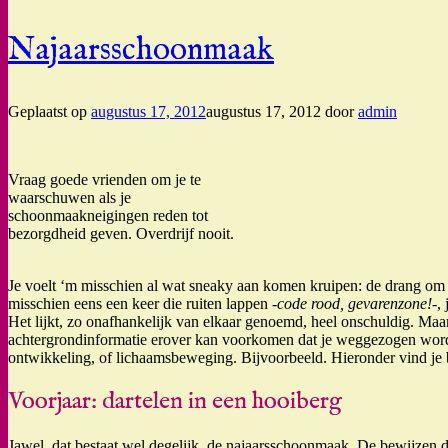
Najaarsschoonmaak
Geplaatst op
augustus 17, 2012
augustus 17, 2012
door
admin
Vraag goede vrienden om je te
waarschuwen als je
schoonmaakneigingen reden tot
bezorgdheid geven. Overdrijf nooit.
Je voelt ‘m misschien al wat sneaky aan komen kruipen: de drang om
misschien eens een keer die ruiten lappen
-code rood, gevarenzone!-
,
Het lijkt, zo onafhankelijk van elkaar genoemd, heel onschuldig. Maar 
achtergrondinformatie erover kan voorkomen dat je weggezogen wordt
ontwikkeling, of lichaamsbeweging. Bijvoorbeeld. Hieronder vind je b
Voorjaar: dartelen in een hooiberg
Jawel, dat bestaat wel degelijk, de najaarsschoonmaak. De bewijzen d