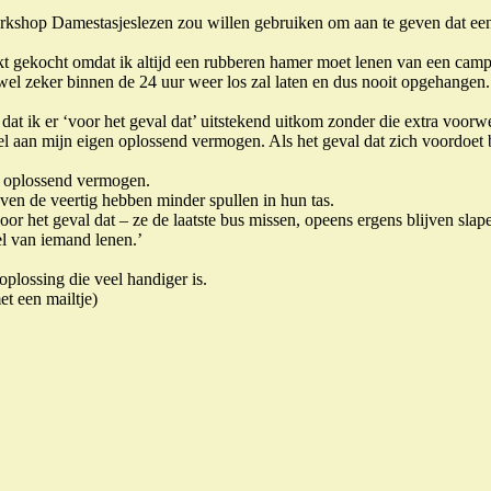
 workshop Damestasjeslezen zou willen gebruiken om aan te geven dat 
gekocht omdat ik altijd een rubberen hamer moet lenen van een camping
wel zeker binnen de 24 uur weer los zal laten en dus nooit opgehangen.
at ik er ‘voor het geval dat’ uitstekend uitkom zonder die extra voorw
fel aan mijn eigen oplossend vermogen. Als het geval dat zich voordoet ben
en oplossend vermogen.
oven de veertig hebben minder spullen in hun tas.
voor het geval dat – ze de laatste bus missen, opeens ergens blijven s
el van iemand lenen.’
oplossing die veel handiger is.
et een mailtje)