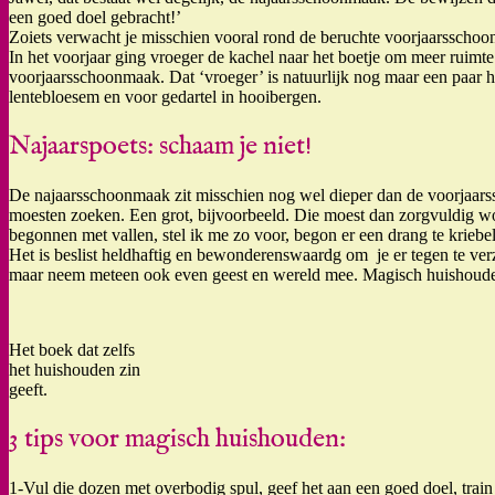
een goed doel gebracht!’
Zoiets verwacht je misschien vooral rond de beruchte voorjaarsschoo
In het voorjaar ging vroeger de kachel naar het boetje om meer ruimte 
voorjaarsschoonmaak. Dat ‘vroeger’ is natuurlijk nog maar een paar 
lentebloesem en voor gedartel in hooibergen.
Najaarspoets: schaam je niet!
De najaarsschoonmaak zit misschien nog wel dieper dan de voorjaars
moesten zoeken. Een grot, bijvoorbeeld. Die moest dan zorgvuldig wo
begonnen met vallen, stel ik me zo voor, begon er een drang te krieb
Het is beslist heldhaftig en bewonderenswaardg om je er tegen te verzet
maar neem meteen ook even geest en wereld mee. Magisch huishouden
Het boek dat zelfs
het huishouden zin
geeft.
3 tips voor magisch huishouden:
1-Vul die dozen met overbodig spul, geef het aan een goed doel, trai