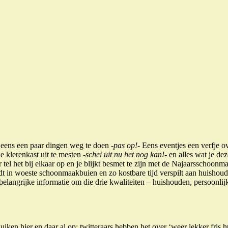
 eens een paar dingen weg te doen
-pas op!-
Eens eventjes een verfje o
 je klerenkast uit te mesten
-schei uit nu het nog kan!-
en alles wat je de
tel het bij elkaar op en je blijkt besmet te zijn met de Najaarsschoonm
 in woeste schoonmaakbuien en zo kostbare tijd verspilt aan huishoud
elangrijke informatie om die drie kwaliteiten – huishouden, persoonli
uiken hier en daar al op: twitteraars hebben het over ‘weer lekker fris