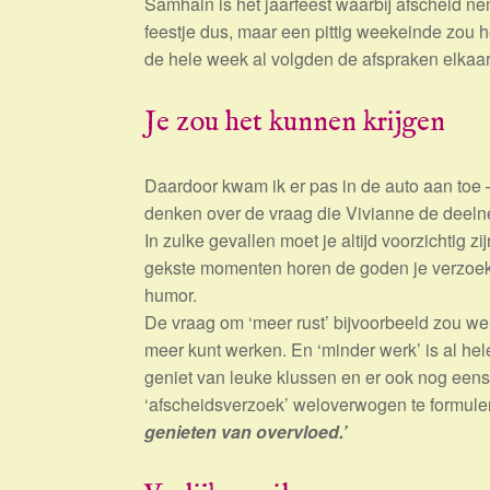
Samhain is het jaarfeest waarbij afscheid nem
feestje dus, maar een pittig weekeinde zou h
de hele week al volgden de afspraken elkaa
Je zou het kunnen krijgen
Daardoor kwam ik er pas in de auto aan toe –
denken over de vraag die Vivianne de deelne
In zulke gevallen moet je altijd voorzichtig z
gekste momenten horen de goden je verzoek
humor.
De vraag om ‘meer rust’ bijvoorbeeld zou wel
meer kunt werken. En ‘minder werk’ is al he
geniet van leuke klussen en er ook nog eens f
‘afscheidsverzoek’ weloverwogen te formule
genieten van overvloed.’