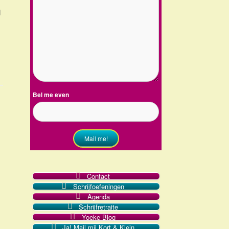
i
Bel me even
Mail me!
Contact
Schrijfoefeningen
Agenda
Schrijfretraite
Yoeke Blog
Ja! Mail mij Kort & Klein