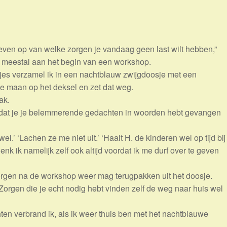
f even op van welke zorgen je vandaag geen last wilt hebben,”
k meestal aan het begin van een workshop.
fjes verzamel ik in een nachtblauw zwijgdoosje met een
ge maan op het deksel en zet dat weg.
ak.
ent dat je je belemmerende gedachten in woorden hebt gevangen
wel.’ ‘Lachen ze me niet uit.’ ‘Haalt H. de kinderen wel op tijd bij
nk ik namelijk zelf ook altijd voordat ik me durf over te geven
zorgen na de workshop weer mag terugpakken uit het doosje.
 Zorgen die je echt nodig hebt vinden zelf de weg naar huis wel
 verbrand ik, als ik weer thuis ben met het nachtblauwe