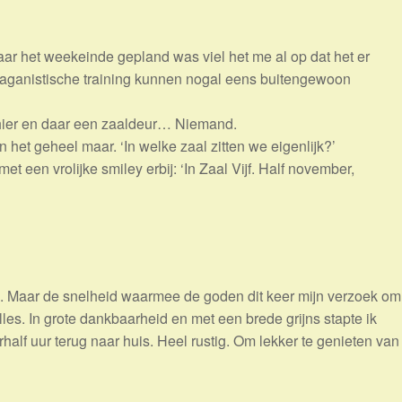
ar het weekeinde gepland was viel het me al op dat het er
paganistische training kunnen nogal eens buitengewoon
 hier en daar een zaaldeur… Niemand.
n het geheel maar. ‘In welke zaal zitten we eigenlijk?’
 een vrolijke smiley erbij: ‘In Zaal Vijf. Half november,
. Maar de snelheid waarmee de goden dit keer mijn verzoek om
lles. In grote dankbaarheid en met een brede grijns stapte ik
alf uur terug naar huis. Heel rustig. Om lekker te genieten van