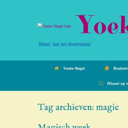
Ga
naar
Yoe
de
inhoud
Tekst, tas en levenslust
Yoeke Nagel
Boekwin
Ritueel op 
Tag archieven:
magie
Magisch werk