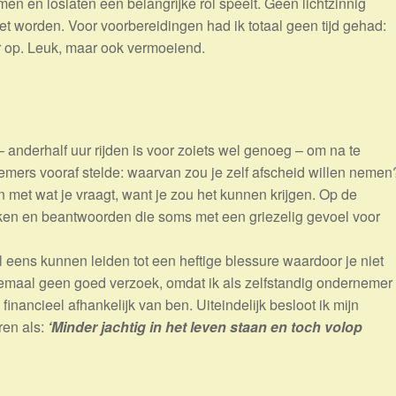
en en loslaten een belangrijke rol speelt. Geen lichtzinnig
et worden. Voor voorbereidingen had ik totaal geen tijd gehad:
r op. Leuk, maar ook vermoeiend.
 anderhalf uur rijden is voor zoiets wel genoeg – om na te
mers vooraf stelde: waarvan zou je zelf afscheid willen nemen
ijn met wat je vraagt, want je zou het kunnen krijgen. Op de
en en beantwoorden die soms met een griezelig gevoel voor
 eens kunnen leiden tot een heftige blessure waardoor je niet
lemaal geen goed verzoek, omdat ik als zelfstandig ondernemer
inancieel afhankelijk van ben. Uiteindelijk besloot ik mijn
ren als:
‘Minder jachtig in het leven staan en toch volop