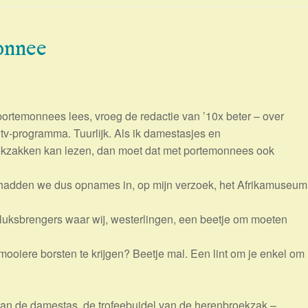
onnee
portemonnees lees, vroeg de redactie van ’10x beter – over
 tv-programma. Tuurlijk. Als ik damestasjes en
kzakken kan lezen, dan moet dat met portemonnees ook
adden we dus opnames in, op mijn verzoek, het Afrikamuseum
luksbrengers waar wij, westerlingen, een beetje om moeten
oiere borsten te krijgen? Beetje mal. Een lint om je enkel om
van de damestas, de trofeebuidel van de herenbroekzak –