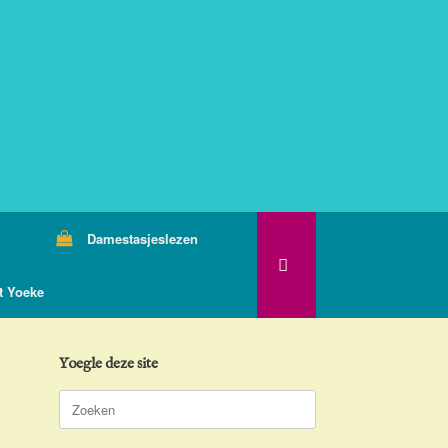
Damestasjeslezen
t Yoeke
Yoegle deze site
Zoeken
naar: