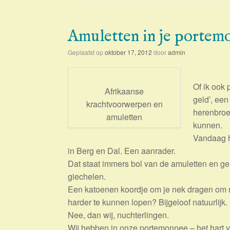
Amuletten in je portem
Geplaatst op
oktober 17, 2012
door
admin
Of ik ook 
Afrikaanse
geld’, een
krachtvoorwerpen en
herenbroe
amuletten
kunnen.
Vandaag h
in Berg en Dal. Een aanrader.
Dat staat immers bol van de amuletten en ge
giechelen.
Een katoenen koordje om je nek dragen om mo
harder te kunnen lopen? Bijgeloof natuurlijk.
Nee, dan wij, nuchterlingen.
Wij hebben in onze portemonnee – het hart 