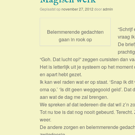
Geplaatst op
november 27, 2012
door
admin
“Schrij
Belemmerende gedachten
vraag i
gaan in rook op
De brie
prachti
“Goh. Dat lucht op!” zeggen cursisten dan va
Het is letterlijk uit je systeem op het mom
en apart hebt gezet.
Ik kan wel raden wat er op staat. ‘Snap ik dit 
oma op.’ ‘Is dit geen weggegooid geld’. Dat de
aan wat de dag me zal brengen.
We spreken af dat iedereen die dat wil z’n 
Tot nu toe is dat nog nooit gebeurd. Terecht.
weer.
De andere zorgen en belemmerende gedachten
zwijgdoosje.