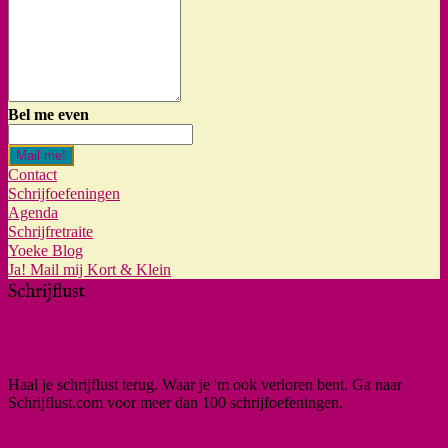
Bel me even
Mail me!
Contact
Schrijfoefeningen
Agenda
Schrijfretraite
Yoeke Blog
Ja! Mail mij Kort & Klein
Schrijflust
Haal je schrijflust terug. Waar je 'm ook verloren bent. Ga naar
Schrijflust.com voor meer dan 100 schrijfoefeningen.