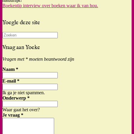
natuurlijk!
Boekentip interview over boeken waar ik van hou.
Yoegle deze site
Zoeken
naar:
Vraag aan Yoeke
Vragen met * moeten beantwoord zijn
Naam
*
E-mail
*
Ik ga je niet spammen.
Onderwerp
*
Waar gaat het over?
Je vraag
*