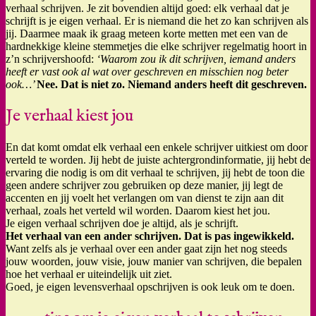
verhaal schrijven. Je zit bovendien altijd goed: elk verhaal dat je
schrijft is je eigen verhaal. Er is niemand die het zo kan schrijven als
jij. Daarmee maak ik graag meteen korte metten met een van de
hardnekkige kleine stemmetjes die elke schrijver regelmatig hoort in
z’n schrijvershoofd:
‘Waarom zou ik dit schrijven, iemand anders
heeft er vast ook al wat over geschreven en misschien nog beter
ook…’
Nee. Dat is niet zo. Niemand anders heeft dit geschreven.
Je verhaal kiest jou
En dat komt omdat elk verhaal een enkele schrijver uitkiest om door
verteld te worden. Jij hebt de juiste achtergrondinformatie, jij hebt de
ervaring die nodig is om dit verhaal te schrijven, jij hebt de toon die
geen andere schrijver zou gebruiken op deze manier, jij legt de
accenten en jij voelt het verlangen om van dienst te zijn aan dit
verhaal, zoals het verteld wil worden. Daarom kiest het jou.
Je eigen verhaal schrijven doe je altijd, als je schrijft.
Het verhaal van een ander schrijven. Dat is pas ingewikkeld.
Want zelfs als je verhaal over een ander gaat zijn het nog steeds
jouw woorden, jouw visie, jouw manier van schrijven, die bepalen
hoe het verhaal er uiteindelijk uit ziet.
Goed, je eigen levensverhaal opschrijven is ook leuk om te doen.