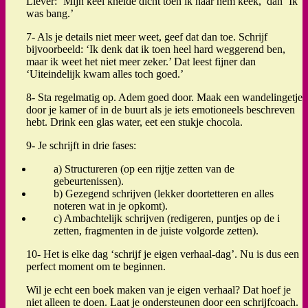
Liever: ‘Mijn keel knelde dicht toen ik naar hem keek,’ dan ‘Ik
was bang.’
7- Als je details niet meer weet, geef dat dan toe. Schrijf
bijvoorbeeld: ‘Ik denk dat ik toen heel hard weggerend ben,
maar ik weet het niet meer zeker.’ Dat leest fijner dan
‘Uiteindelijk kwam alles toch goed.’
8- Sta regelmatig op. Adem goed door. Maak een wandelingetje
door je kamer of in de buurt als je iets emotioneels beschreven
hebt. Drink een glas water, eet een stukje chocola.
9- Je schrijft in drie fases:
a) Structureren (op een rijtje zetten van de
gebeurtenissen).
b) Gezegend schrijven (lekker doortetteren en alles
noteren wat in je opkomt).
c) Ambachtelijk schrijven (redigeren, puntjes op de i
zetten, fragmenten in de juiste volgorde zetten).
10- Het is elke dag ‘schrijf je eigen verhaal-dag’. Nu is dus een
perfect moment om te beginnen.
Wil je echt een boek maken van je eigen verhaal? Dat hoef je
niet alleen te doen. Laat je ondersteunen door een schrijfcoach.