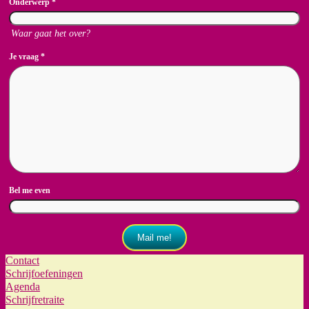
Onderwerp
*
Waar gaat het over?
Je vraag
*
Bel me even
Mail me!
Contact
Schrijfoefeningen
Agenda
Schrijfretraite