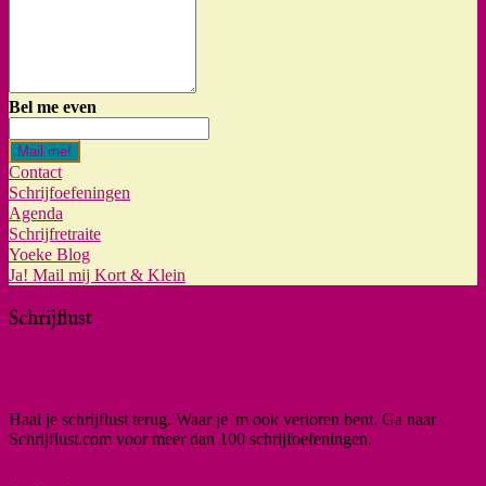
Bel me even
Mail me!
Contact
Schrijfoefeningen
Agenda
Schrijfretraite
Yoeke Blog
Ja! Mail mij Kort & Klein
Schrijflust
Haal je schrijflust terug. Waar je 'm ook verloren bent. Ga naar
Schrijflust.com voor meer dan 100 schrijfoefeningen.