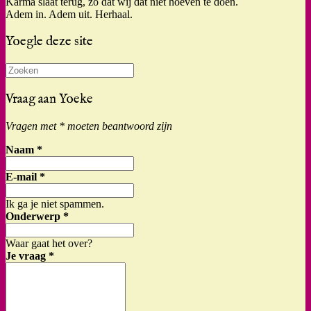
Karma slaat terug, zo dat wij dat niet hoeven te doen.
Adem in. Adem uit. Herhaal.
Yoegle deze site
Zoeken
naar:
Vraag aan Yoeke
Vragen met * moeten beantwoord zijn
Naam
*
E-mail
*
Ik ga je niet spammen.
Onderwerp
*
Waar gaat het over?
Je vraag
*