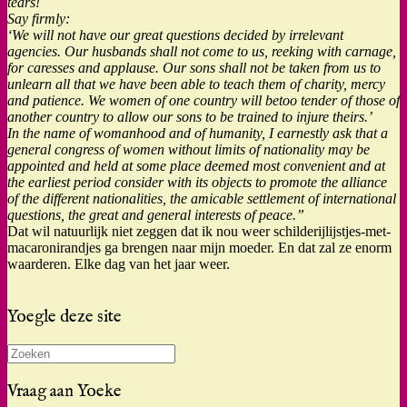
tears!
Say firmly:
‘We will not have our great questions decided by irrelevant
agencies. Our husbands shall not come to us, reeking with carnage,
for caresses and applause. Our sons shall not be taken from us to
unlearn all that we have been able to teach them of charity, mercy
and patience. We women of one country will be
too tender of those of
another country to allow our sons to be trained to injure theirs.’
In the name of womanhood and of humanity, I earnestly ask that a
general congress of women without limits of nationality may be
appointed and held at some place deemed most convenient and at
the earliest period consider with its objects to promote the alliance
of the different nationalities, the amicable settlement of international
questions, the great and general interests of peace.”
Dat wil natuurlijk niet zeggen dat ik nou weer schilderijlijstjes-met-
macaronirandjes ga brengen naar mijn moeder. En dat zal ze enorm
waarderen. Elke dag van het jaar weer.
Yoegle deze site
Zoeken
naar:
Vraag aan Yoeke