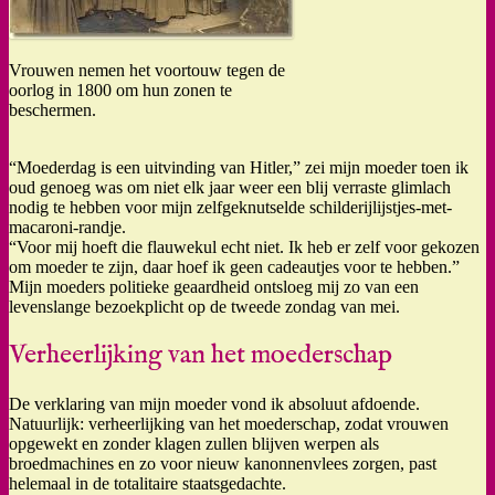
Vrouwen nemen het voortouw tegen de
oorlog in 1800 om hun zonen te
beschermen.
“Moederdag is een uitvinding van Hitler,” zei mijn moeder toen ik
oud genoeg was om niet elk jaar weer een blij verraste glimlach
nodig te hebben voor mijn zelfgeknutselde schilderijlijstjes-met-
macaroni-randje.
“Voor mij hoeft die flauwekul echt niet. Ik heb er zelf voor gekozen
om moeder te zijn, daar hoef ik geen cadeautjes voor te hebben.”
Mijn moeders politieke geaardheid ontsloeg mij zo van een
levenslange bezoekplicht op de tweede zondag van mei.
Verheerlijking van het moederschap
De verklaring van mijn moeder vond ik absoluut afdoende.
Natuurlijk: verheerlijking van het moederschap, zodat vrouwen
opgewekt en zonder klagen zullen blijven werpen als
broedmachines en zo voor nieuw kanonnenvlees zorgen, past
helemaal in de totalitaire staatsgedachte.