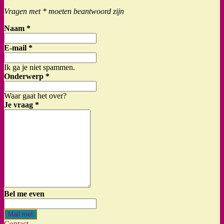
Vragen met * moeten beantwoord zijn
Naam
*
E-mail
*
Ik ga je niet spammen.
Onderwerp
*
Waar gaat het over?
Je vraag
*
Bel me even
Mail me!
Contact