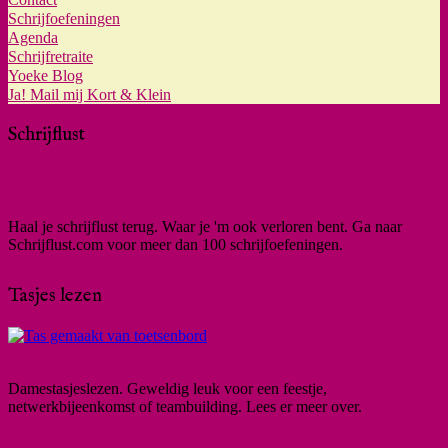
Schrijfoefeningen
Agenda
Schrijfretraite
Yoeke Blog
Ja! Mail mij Kort & Klein
Schrijflust
Haal je schrijflust terug. Waar je 'm ook verloren bent. Ga naar
Schrijflust.com voor meer dan 100 schrijfoefeningen.
Tasjes lezen
Damestasjeslezen. Geweldig leuk voor een feestje,
netwerkbijeenkomst of teambuilding. Lees er meer over.