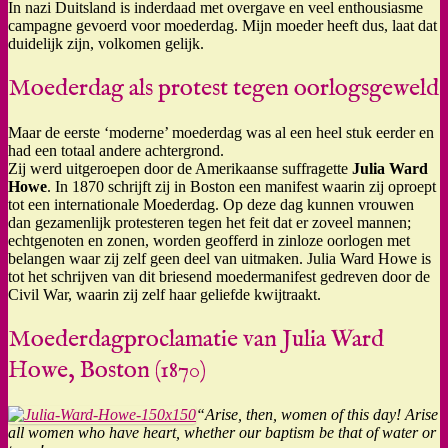
In nazi Duitsland is inderdaad met overgave en veel enthousiasme
campagne gevoerd voor moederdag. Mijn moeder heeft dus, laat dat
duidelijk zijn, volkomen gelijk.
Moederdag als protest tegen oorlogsgeweld
Maar de eerste ‘moderne’ moederdag was al een heel stuk eerder en
had een totaal andere achtergrond.
Zij werd uitgeroepen door de Amerikaanse suffragette
Julia Ward
Howe
. In 1870 schrijft zij in Boston een manifest waarin zij oproept
tot een internationale Moederdag. Op deze dag kunnen vrouwen
dan gezamenlijk protesteren tegen het feit dat er zoveel mannen;
echtgenoten en zonen, worden geofferd in zinloze oorlogen met
belangen waar zij zelf geen deel van uitmaken. Julia Ward Howe is
tot het schrijven van dit briesend moedermanifest gedreven door de
Civil War, waarin zij zelf haar geliefde kwijtraakt.
Moederdagproclamatie van Julia Ward
Howe, Boston (1870)
“Arise, then, women of this day! Arise
all women who have heart, whether our baptism be that of water or