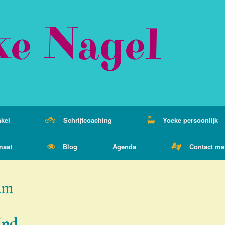
ke Nagel
kel
Schrijfcoaching
Yoeke persoonlijk
maat
Blog
Agenda
Contact me
um
ind