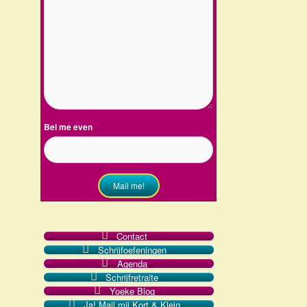
Bel me even
Mail me!
Contact
Schrijfoefeningen
Agenda
Schrijfretraite
Yoeke Blog
Ja! Mail mij Kort & Klein