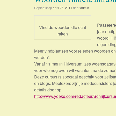
Geplaatst op
april 26, 2011
door
admin
Paaseieren
Vind de woorden die echt
jaar nodi
raken
woord: HI
eigen ding
Meer vindplaatsen voor je eigen woorden on
worden’.
Vanaf 11 mei in Hilversum, zes woensdagav
voor wie nog even wil wachten: na de zomer
Deze cursus is speciaal geschikt voor zelfsta
en blogs. Meelezers zijn je medecursisten: je
details door op
http://www.yoeke.com/redacteur/Schrijfcursu