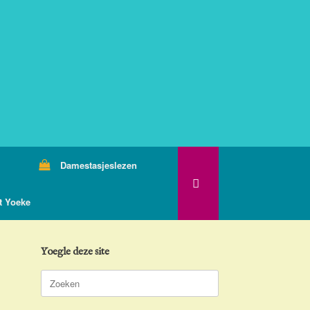
Damestasjeslezen
t Yoeke
Yoegle deze site
Zoeken
naar: