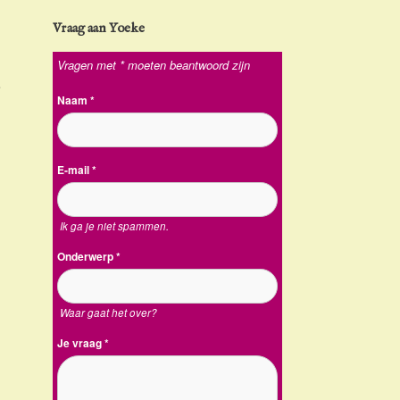
Vraag aan Yoeke
Vragen met * moeten beantwoord zijn
e
Naam
*
E-mail
*
Ik ga je niet spammen.
Onderwerp
*
Waar gaat het over?
Je vraag
*