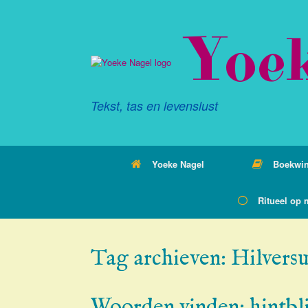
Ga
naar
Yoe
de
inhoud
Tekst, tas en levenslust
Yoeke Nagel
Boekwin
Ritueel op 
Tag archieven:
Hilvers
Woorden vinden: hintbl