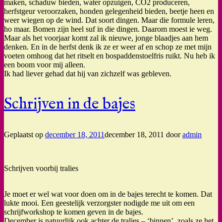
maken, schaduw bieden, water opzuigen, CO2 produceren,
herfstgeur veroorzaken, honden gelegenheid bieden, beetje heen en
weer wiegen op de wind. Dat soort dingen. Maar die formule leren,
ho maar. Bomen zijn heel suf in die dingen. Daarom moest ie weg.
Maar als het voorjaar komt zal ik nieuwe, jonge blaadjes aan hem
denken. En in de herfst denk ik ze er weer af en schop ze met mijn
voeten omhoog dat het ritselt en bospaddenstoelfris ruikt. Nu heb ik
een boom voor mij alleen.
Ik had liever gehad dat hij van zichzelf was gebleven.
Schrijven in de bajes
Geplaatst op
december 18, 2011
december 18, 2011
door
admin
Schrijven voorbij tralies
Je moet er wel wat voor doen om in de bajes terecht te komen. Dat
lukte mooi. Een geestelijk verzorgster nodigde me uit om een
schrijfworkshop te komen geven in de bajes.
December is natuurlijk ook achter de tralies – ‘binnen’, zoals ze het