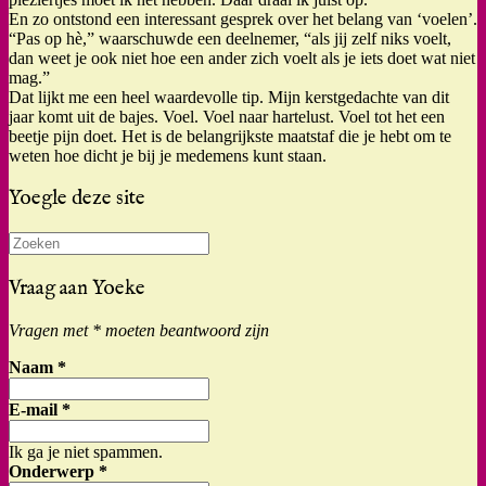
En zo ontstond een interessant gesprek over het belang van ‘voelen’.
“Pas op hè,” waarschuwde een deelnemer, “als jij zelf niks voelt,
dan weet je ook niet hoe een ander zich voelt als je iets doet wat niet
mag.”
Dat lijkt me een heel waardevolle tip. Mijn kerstgedachte van dit
jaar komt uit de bajes. Voel. Voel naar hartelust. Voel tot het een
beetje pijn doet. Het is de belangrijkste maatstaf die je hebt om te
weten hoe dicht je bij je medemens kunt staan.
Yoegle deze site
Zoeken
naar:
Vraag aan Yoeke
Vragen met * moeten beantwoord zijn
Naam
*
E-mail
*
Ik ga je niet spammen.
Onderwerp
*