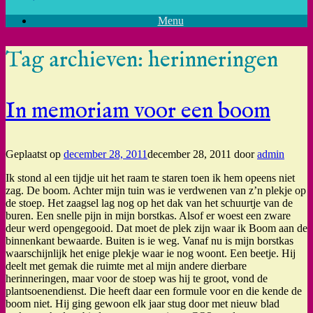
Menu
Tag archieven:
herinneringen
In memoriam voor een boom
Geplaatst op
december 28, 2011
december 28, 2011
door
admin
Ik stond al een tijdje uit het raam te staren toen ik hem opeens niet
zag. De boom. Achter mijn tuin was ie verdwenen van z’n plekje op
de stoep. Het zaagsel lag nog op het dak van het schuurtje van de
buren. Een snelle pijn in mijn borstkas. Alsof er woest een zware
deur werd opengegooid. Dat moet de plek zijn waar ik Boom aan de
binnenkant bewaarde. Buiten is ie weg. Vanaf nu is mijn borstkas
waarschijnlijk het enige plekje waar ie nog woont. Een beetje. Hij
deelt met gemak die ruimte met al mijn andere dierbare
herinneringen, maar voor de stoep was hij te groot, vond de
plantsoenendienst. Die heeft daar een formule voor en die kende de
boom niet. Hij ging gewoon elk jaar stug door met nieuw blad