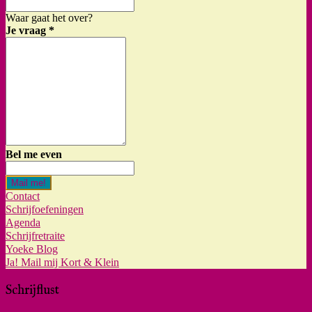
Waar gaat het over?
Je vraag
*
Bel me even
Mail me!
Contact
Schrijfoefeningen
Agenda
Schrijfretraite
Yoeke Blog
Ja! Mail mij Kort & Klein
Schrijflust