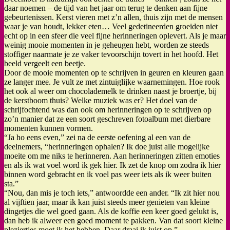
daar noemen – de tijd van het jaar om terug te denken aan fijne
gebeurtenissen. Kerst vieren met z’n allen, thuis zijn met de mensen
waar je van houdt, lekker eten… Veel gedetineerden groeiden niet
echt op in een sfeer die veel fijne herinneringen oplevert. Als je maar
weinig mooie momenten in je geheugen hebt, worden ze steeds
stoffiger naarmate je ze vaker tevoorschijn tovert in het hoofd. Het
beeld vergeelt een beetje.
Door de mooie momenten op te schrijven in geuren en kleuren gaan
ze langer mee. Je vult ze met zintuiglijke waarnemingen. Hoe rook
het ook al weer om chocolademelk te drinken naast je broertje, bij
de kerstboom thuis? Welke muziek was er? Het doel van de
schrijfochtend was dan ook om herinneringen op te schrijven op
zo’n manier dat ze een soort geschreven fotoalbum met dierbare
momenten kunnen vormen.
“Ja ho eens even,” zei na de eerste oefening al een van de
deelnemers, “herinneringen ophalen? Ik doe juist alle mogelijke
moeite om me niks te herinneren. Aan herinneringen zitten emoties
en als ik wat voel word ik gek hier. Ik zet de knop om zodra ik hier
binnen word gebracht en ik voel pas weer iets als ik weer buiten
sta.”
“Nou, dan mis je toch iets,” antwoordde een ander. “Ik zit hier nou
al vijftien jaar, maar ik kan juist steeds meer genieten van kleine
dingetjes die wel goed gaan. Als de koffie een keer goed gelukt is,
dan heb ik alweer een goed moment te pakken. Van dat soort kleine
pleziertjes moet ik het hebben. Daar draai ik juist op.”