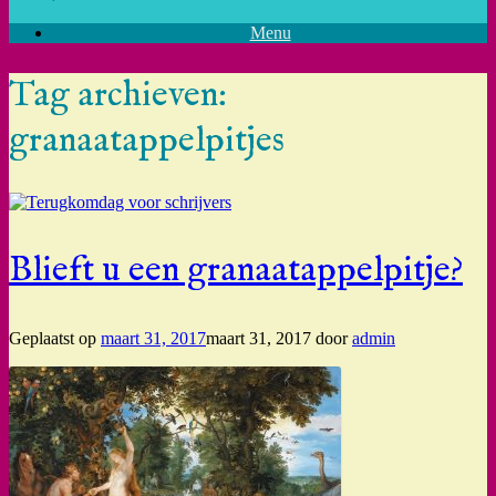
Menu
Tag archieven:
granaatappelpitjes
Blieft u een granaatappelpitje?
Geplaatst op
maart 31, 2017
maart 31, 2017
door
admin