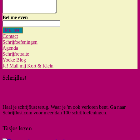
Bel me even
Mail me!
Contact
Schrijfoefeningen
Agenda
Schrijfretraite
Yoeke Blog
Ja! Mail mij Kort & Klein
Schrijflust
Haal je schrijflust terug. Waar je 'm ook verloren bent. Ga naar
Schrijflust.com voor meer dan 100 schrijfoefeningen.
Tasjes lezen