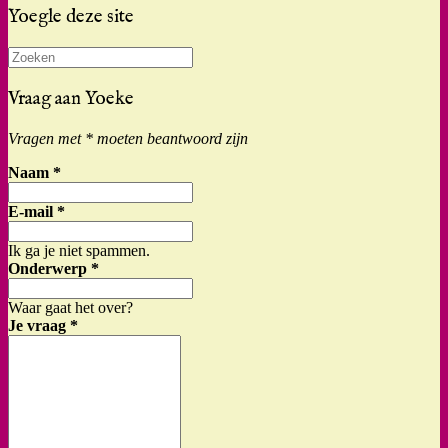
Yoegle deze site
Zoeken
naar:
Vraag aan Yoeke
Vragen met * moeten beantwoord zijn
Naam
*
E-mail
*
Ik ga je niet spammen.
Onderwerp
*
Waar gaat het over?
Je vraag
*