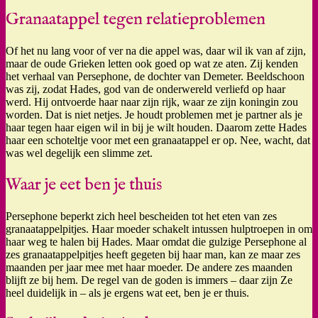
Granaatappel tegen relatieproblemen
Of het nu lang voor of ver na die appel was, daar wil ik van af zijn,
maar de oude Grieken letten ook goed op wat ze aten. Zij kenden
het verhaal van Persephone, de dochter van Demeter. Beeldschoon
was zij, zodat Hades, god van de onderwereld verliefd op haar
werd. Hij ontvoerde haar naar zijn rijk, waar ze zijn koningin zou
worden. Dat is niet netjes. Je houdt problemen met je partner als je
haar tegen haar eigen wil in bij je wilt houden. Daarom zette Hades
haar een schoteltje voor met een granaatappel er op. Nee, wacht, dat
was wel degelijk een slimme zet.
Waar je eet ben je thuis
Persephone beperkt zich heel bescheiden tot het eten van zes
granaatappelpitjes. Haar moeder schakelt intussen hulptroepen in om
haar weg te halen bij Hades. Maar omdat die gulzige Persephone al
zes granaatappelpitjes heeft gegeten bij haar man, kan ze maar zes
maanden per jaar mee met haar moeder. De andere zes maanden
blijft ze bij hem. De regel van de goden is immers – daar zijn Ze
heel duidelijk in – als je ergens wat eet, ben je er thuis.