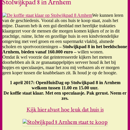
Stolwijkpad 8 in Arnhem
We kunnen leren
van de geschiedenis. Vooral als ons huis te koop staat, zoals het
mijne. Daarom heb ik een gul dienblad met heerlijke traktaties
klaargezet voor de mensen die morgen komen kijken of ze in dit
prachtige, ruime, lichte en gezellige huis in een kindvriendelijke
omgeving met veel groen en een supermarkt vlakbij, alsmede
scholen en sportvoorzieningen
– Stolwijkpad 8 in het beeldschone
Arnhem, bieden vanaf 160.000 euro –
willen wonen.
Omdat ik wel voorzie dat geinteresseerde kijkers het meteen
doorhebben als ik ze granaatappelpitjes serveer houd ik het bij
hopjes en speculaasjes, maar het zou mij verbazen als er morgen
geen koper tussen die knabbelaars zit. Ik houd je op de hoogte.
1 april 2017: OpenHuisDag op Stolwijkpad 8 in Arnhem
welkom tussen 11.00 en 15.00 uur.
De koffie staat klaar. Met een speculaasje. Pak gerust. Neem er
zes.
Kijk hier alvast hoe leuk dat huis is