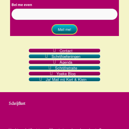
Bel me even
Mail me!
Contact
Schrijfoefeningen
Agenda
Schrijfretraite
Yoeke Blog
Ja! Mail mij Kort & Klein
Schrijflust