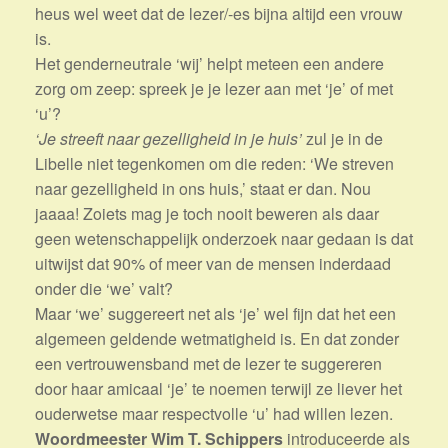
heus wel weet dat de lezer/-es bijna altijd een vrouw
is.
Het genderneutrale ‘wij’ helpt meteen een andere
zorg om zeep: spreek je je lezer aan met ‘je’ of met
‘u’?
‘Je streeft naar gezelligheid in je huis’
zul je in de
Libelle niet tegenkomen om die reden: ‘We streven
naar gezelligheid in ons huis,’ staat er dan. Nou
jaaaa! Zoiets mag je toch nooit beweren als daar
geen wetenschappelijk onderzoek naar gedaan is dat
uitwijst dat 90% of meer van de mensen inderdaad
onder die ‘we’ valt?
Maar ‘we’ suggereert net als ‘je’ wel fijn dat het een
algemeen geldende wetmatigheid is. En dat zonder
een vertrouwensband met de lezer te suggereren
door haar amicaal ‘je’ te noemen terwijl ze liever het
ouderwetse maar respectvolle ‘u’ had willen lezen.
Woordmeester Wim T. Schippers
introduceerde als