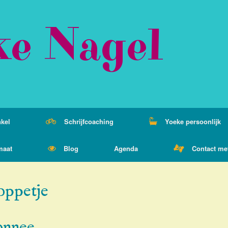
ke Nagel
kel
Schrijfcoaching
Yoeke persoonlijk
maat
Blog
Agenda
Contact me
oppetje
onnee