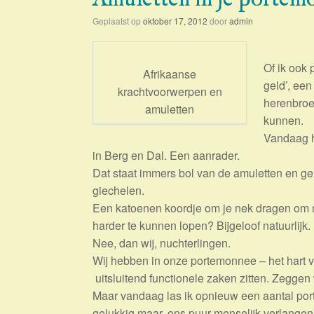
Geplaatst op
oktober 17, 2012
door
admin
Of ik ook 
Afrikaanse
geld’, een
krachtvoorwerpen en
herenbroe
amuletten
kunnen.
Vandaag h
in Berg en Dal. Een aanrader.
Dat staat immers bol van de amuletten en ge
giechelen.
Een katoenen koordje om je nek dragen om mo
harder te kunnen lopen? Bijgeloof natuurlijk.
Nee, dan wij, nuchterlingen.
Wij hebben in onze portemonnee – het hart 
uitsluitend functionele zaken zitten. Zeggen
Maar vandaag las ik opnieuw een aantal por
gelukkig maar, ons puur menselijk verlange