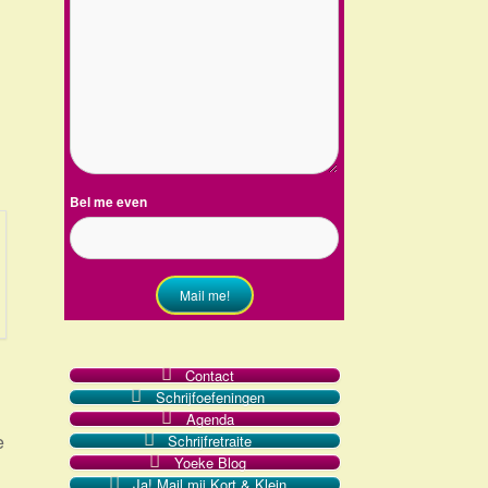
Bel me even
Mail me!
Contact
Schrijfoefeningen
Agenda
e
Schrijfretraite
Yoeke Blog
Ja! Mail mij Kort & Klein