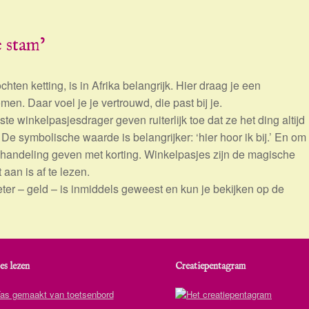
e stam’
hten ketting, is in Afrika belangrijk. Hier draag je een
omen. Daar voel je je vertrouwd, die past bij je.
ste winkelpasjesdrager geven ruiterlijk toe dat ze het ding altijd
 De symbolische waarde is belangrijker: ‘hier hoor ik bij.’ En om
handeling geven met korting. Winkelpasjes zijn de magische
aan is af te lezen.
ter – geld – is inmiddels geweest en kun je bekijken op de
es lezen
Creatiepentagram