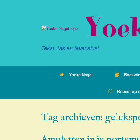
Ga
naar
Yoe
de
inhoud
Tekst, tas en levenslust
Yoeke Nagel
Boekwin
Ritueel op 
Tag archieven:
geluksp
Amuletten in je portem