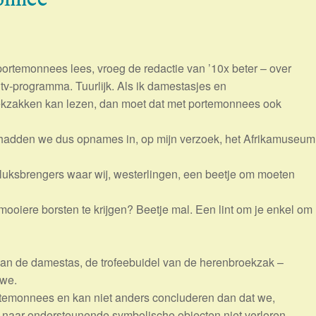
portemonnees lees, vroeg de redactie van ’10x beter – over
 tv-programma. Tuurlijk. Als ik damestasjes en
kzakken kan lezen, dan moet dat met portemonnees ook
adden we dus opnames in, op mijn verzoek, het Afrikamuseum
luksbrengers waar wij, westerlingen, een beetje om moeten
oiere borsten te krijgen? Beetje mal. Een lint om je enkel om
van de damestas, de trofeebuidel van de herenbroekzak –
 we.
temonnees en kan niet anders concluderen dan dat we,
n naar ondersteunende symbolische objecten niet verloren