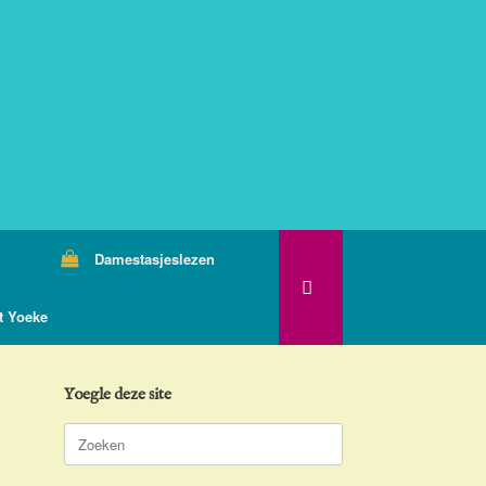
Damestasjeslezen
t Yoeke
Yoegle deze site
Zoeken
naar: