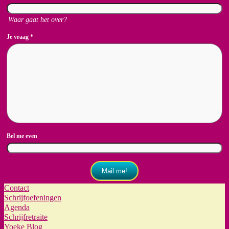
Waar gaat het over?
Je vraag
*
Bel me even
Mail me!
Contact
Schrijfoefeningen
Agenda
Schrijfretraite
Yoeke Blog