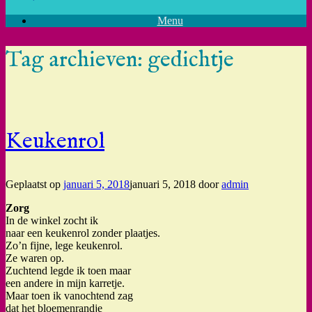
Menu
Tag archieven:
gedichtje
Keukenrol
Geplaatst op
januari 5, 2018
januari 5, 2018
door
admin
Zorg
In de winkel zocht ik
naar een keukenrol zonder plaatjes.
Zo’n fijne, lege keukenrol.
Ze waren op.
Zuchtend legde ik toen maar
een andere in mijn karretje.
Maar toen ik vanochtend zag
dat het bloemenrandje