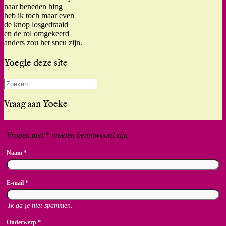
naar beneden hing
heb ik toch maar even
de knop losgedraaid
en de rol omgekeerd
anders zou het sneu zijn.
Yoegle deze site
Zoeken
naar:
Vraag aan Yoeke
Vragen met * moeten beantwoord zijn
Naam
*
E-mail
*
Ik ga je niet spammen.
Onderwerp
*