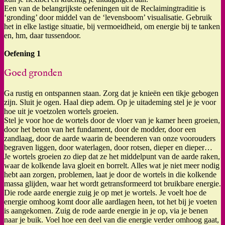
Een van de belangrijkste oefeningen uit de Reclaimingtraditie is
‘gronding’ door middel van de ‘levensboom’ visualisatie. Gebruik
het in elke lastige situatie, bij vermoeidheid, om energie bij te tanken
en, hm, daar tussendoor.
Oefening 1
Goed gronden
Ga rustig en ontspannen staan. Zorg dat je knieën een tikje gebogen
zijn. Sluit je ogen. Haal diep adem. Op je uitademing stel je je voor
hoe uit je voetzolen wortels groeien.
Stel je voor hoe de wortels door de vloer van je kamer heen groeien,
door het beton van het fundament, door de modder, door een
zandlaag, door de aarde waarin de beenderen van onze voorouders
begraven liggen, door waterlagen, door rotsen, dieper en dieper…
Je wortels groeien zo diep dat ze het middelpunt van de aarde raken,
waar de kolkende lava gloeit en borrelt. Alles wat je niet meer nodig
hebt aan zorgen, problemen, laat je door de wortels in die kolkende
massa glijden, waar het wordt getransformeerd tot bruikbare energie.
Die rode aarde energie zuig je op met je wortels. Je voelt hoe de
energie omhoog komt door alle aardlagen heen, tot het bij je voeten
is aangekomen. Zuig de rode aarde energie in je op, via je benen
naar je buik. Voel hoe een deel van die energie verder omhoog gaat,