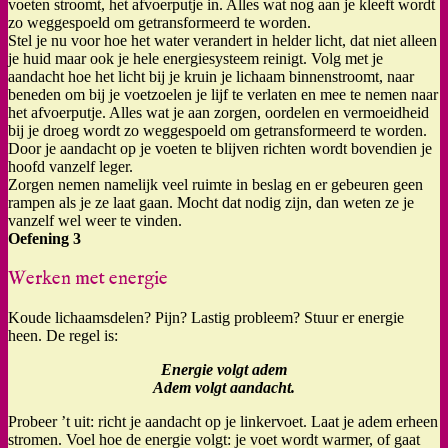
voeten stroomt, het afvoerputje in. Alles wat nog aan je kleeft wordt
zo weggespoeld om getransformeerd te worden.
Stel je nu voor hoe het water verandert in helder licht, dat niet alleen
je huid maar ook je hele energiesysteem reinigt. Volg met je
aandacht hoe het licht bij je kruin je lichaam binnenstroomt, naar
beneden om bij je voetzoelen je lijf te verlaten en mee te nemen naar
het afvoerputje. Alles wat je aan zorgen, oordelen en vermoeidheid
bij je droeg wordt zo weggespoeld om getransformeerd te worden.
Door je aandacht op je voeten te blijven richten wordt bovendien je
hoofd vanzelf leger.
Zorgen nemen namelijk veel ruimte in beslag en er gebeuren geen
rampen als je ze laat gaan. Mocht dat nodig zijn, dan weten ze je
vanzelf wel weer te vinden.
Oefening 3
Werken met energie
Koude lichaamsdelen? Pijn? Lastig probleem? Stuur er energie
heen. De regel is:
Energie volgt adem
Adem volgt aandacht.
Probeer ’t uit: richt je aandacht op je linkervoet. Laat je adem erheen
stromen. Voel hoe de energie volgt: je voet wordt warmer, of gaat