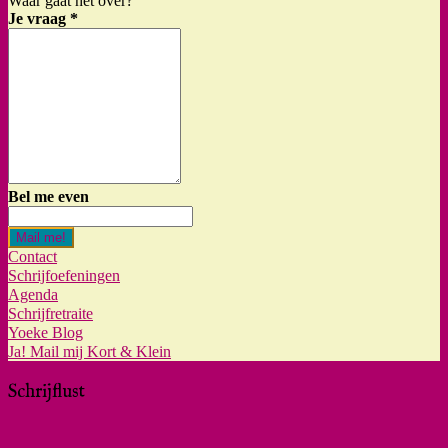
Waar gaat het over?
Je vraag
*
Bel me even
Mail me!
Contact
Schrijfoefeningen
Agenda
Schrijfretraite
Yoeke Blog
Ja! Mail mij Kort & Klein
Schrijflust