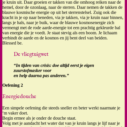
je kruin uit. Daar groeien er takken van die omhoog reiken naar de
hemel, door de ozonlaag, naar de sterren. Daar nemen de takken de
blauwe kosmische energie op uit het sterrenstelsel. Zuig ook die
kracht in je op naar beneden, via je takken, via je kruin naar binnen,
langs je hals, naar je buik, waar de blauwe kosmosenergie zich
vermengt met de rode aarde-energie tot een prachtig gekleurde bal
van energie die je voedt. Je staat stevig als een boom. Je lichaam
verbindt de aarde en de kosmos en jij bent deel van beiden.
Blessed be.
De vliegtuigwet
“In tijden van crisis: doe altijd eerst je eigen
zuurstofmasker voor
en help daarna pas anderen.”
Oefening 2
Energiedouche
Een simpele oefening die steeds sneller en beter werkt naarmate je
‘m vaker doet.
Begin ermee als je onder de douche staat.
Volg met je aandacht het water dat van je kruin langs je lijf naar je