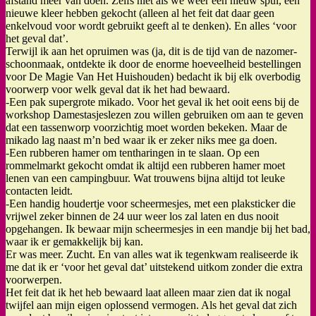
afstand meer van doen. Zelfs niet als we weer een nieuw spul, een
nieuwe kleer hebben gekocht (alleen al het feit dat daar geen
enkelvoud voor wordt gebruikt geeft al te denken). En alles ‘voor
het geval dat’.
Terwijl ik aan het opruimen was (ja, dit is de tijd van de nazomer-
schoonmaak, ontdekte ik door de enorme hoeveelheid bestellingen
voor De Magie Van Het Huishouden) bedacht ik bij elk overbodig
voorwerp voor welk geval dat ik het had bewaard.
-Een pak supergrote mikado. Voor het geval ik het ooit eens bij de
workshop Damestasjeslezen zou willen gebruiken om aan te geven
dat een tassenworp voorzichtig moet worden bekeken. Maar de
mikado lag naast m’n bed waar ik er zeker niks mee ga doen.
-Een rubberen hamer om tentharingen in te slaan. Op een
rommelmarkt gekocht omdat ik altijd een rubberen hamer moet
lenen van een campingbuur. Wat trouwens bijna altijd tot leuke
contacten leidt.
-Een handig houdertje voor scheermesjes, met een plaksticker die
vrijwel zeker binnen de 24 uur weer los zal laten en dus nooit
opgehangen. Ik bewaar mijn scheermesjes in een mandje bij het bad,
waar ik er gemakkelijk bij kan.
Er was meer. Zucht. En van alles wat ik tegenkwam realiseerde ik
me dat ik er ‘voor het geval dat’ uitstekend uitkom zonder die extra
voorwerpen.
Het feit dat ik het heb bewaard laat alleen maar zien dat ik nogal
twijfel aan mijn eigen oplossend vermogen. Als het geval dat zich