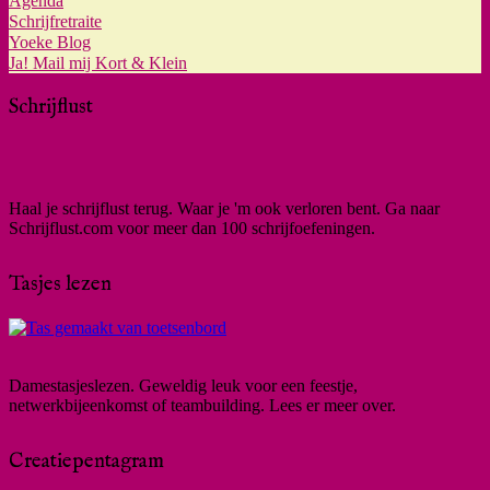
Agenda
Schrijfretraite
Yoeke Blog
Ja! Mail mij Kort & Klein
Schrijflust
Haal je schrijflust terug. Waar je 'm ook verloren bent. Ga naar
Schrijflust.com voor meer dan 100 schrijfoefeningen.
Tasjes lezen
Damestasjeslezen. Geweldig leuk voor een feestje,
netwerkbijeenkomst of teambuilding. Lees er meer over.
Creatiepentagram