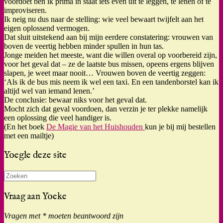
voordoet ben ik prima in staat iets even uit te leggen, te lenen of te
improviseren.
Ik neig nu dus naar de stelling: wie veel bewaart twijfelt aan het
eigen oplossend vermogen.
Dat sluit uitstekend aan bij mijn eerdere constatering: vrouwen van
boven de veertig hebben minder spullen in hun tas.
Jonge meiden het meeste, want die willen overal op voorbereid zijn,
voor het geval dat – ze de laatste bus missen, opeens ergens blijven
slapen, je weet maar nooit… Vrouwen boven de veertig zeggen:
‘Als ik de bus mis neem ik wel een taxi. En een tandenborstel kan ik
altijd wel van iemand lenen.’
De conclusie: bewaar niks voor het geval dat.
Mocht zich dat geval voordoen, dan verzin je ter plekke namelijk
een oplossing die veel handiger is.
(En het boek
De Magie van het Huishouden
kun je bij mij bestellen
met een mailtje)
Yoegle deze site
Zoeken
naar:
Vraag aan Yoeke
Vragen met * moeten beantwoord zijn