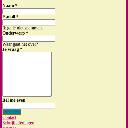
Naam
*
E-mail
*
Ik ga je niet spammen.
Onderwerp
*
Waar gaat het over?
Je vraag
*
Bel me even
Mail me!
Contact
Schrijfoefeningen