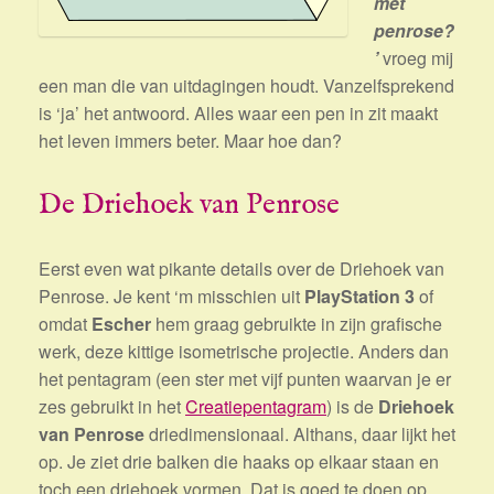
met
penrose?
’
vroeg mij
een man die van uitdagingen houdt. Vanzelfsprekend
is ‘ja’ het antwoord. Alles waar een pen in zit maakt
het leven immers beter. Maar hoe dan?
De Driehoek van Penrose
Eerst even wat pikante details over de Driehoek van
Penrose. Je kent ‘m misschien uit
PlayStation 3
of
omdat
Escher
hem graag gebruikte in zijn grafische
werk, deze kittige isometrische projectie. Anders dan
het pentagram (een ster met vijf punten waarvan je er
zes gebruikt in het
Creatiepentagram
) is de
Driehoek
van Penrose
driedimensionaal. Althans, daar lijkt het
op. Je ziet drie balken die haaks op elkaar staan en
toch een driehoek vormen. Dat is goed te doen op