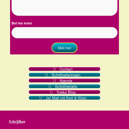
Bel me even
Mail me!
Contact
Schrijfoefeningen
Agenda
Schrijfretraite
Yoeke Blog
Ja! Mail mij Kort & Klein
Schrijflust