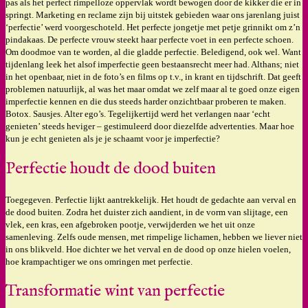
pas als het perfect rimpelloze oppervlak wordt bewogen door de kikker die er in
springt. Marketing en reclame zijn bij uitstek gebieden waar ons jarenlang juist
‘perfectie’ werd voorgeschoteld. Het perfecte jongetje met petje grinnikt om z’n
pindakaas. De perfecte vrouw steekt haar perfecte voet in een perfecte schoen.
Om doodmoe van te worden, al die gladde perfectie. Beledigend, ook wel. Want
tijdenlang leek het alsof imperfectie geen bestaansrecht meer had. Althans; niet
in het openbaar, niet in de foto’s en films op t.v., in krant en tijdschrift. Dat geeft
problemen natuurlijk, al was het maar omdat we zelf maar al te goed onze eigen
imperfectie kennen en die dus steeds harder onzichtbaar proberen te maken.
Botox. Sausjes. Alter ego’s. Tegelijkertijd werd het verlangen naar ‘echt
genieten’ steeds heviger – gestimuleerd door diezelfde advertenties. Maar hoe
kun je echt genieten als je je schaamt voor je imperfectie?
Perfectie houdt de dood buiten
Toegegeven. Perfectie lijkt aantrekkelijk. Het houdt de gedachte aan verval en
de dood buiten. Zodra het duister zich aandient, in de vorm van slijtage, een
vlek, een kras, een afgebroken pootje, verwijderden we het uit onze
samenleving. Zelfs oude mensen, met rimpelige lichamen, hebben we liever niet
in ons blikveld. Hoe dichter we het verval en de dood op onze hielen voelen,
hoe krampachtiger we ons omringen met perfectie.
Transformatie wint van perfectie