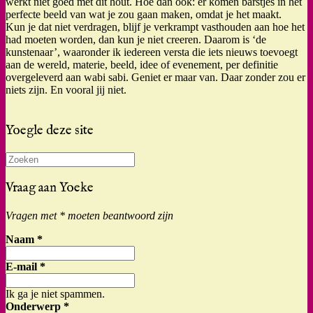
werkt niet goed met dit hout. Hoe dan ook: er komen barstjes in het
perfecte beeld van wat je zou gaan maken, omdat je het maakt.
Kun je dat niet verdragen, blijf je verkrampt vasthouden aan hoe het
had moeten worden, dan kun je niet creeren. Daarom is ‘de
kunstenaar’, waaronder ik iedereen versta die iets nieuws toevoegt
aan de wereld, materie, beeld, idee of evenement, per definitie
overgeleverd aan wabi sabi. Geniet er maar van. Daar zonder zou er
niets zijn. En vooral jij niet.
Yoegle deze site
Zoeken
naar:
Vraag aan Yoeke
Vragen met * moeten beantwoord zijn
Naam
*
E-mail
*
Ik ga je niet spammen.
Onderwerp
*