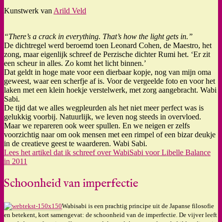
Kunstwerk van
Arild Veld
“There’s a crack in everything. That’s how the light gets in.”
De dichtregel werd beroemd toen Leonard Cohen, de Maestro, het
zong, maar eigenlijk schreef de Perzische dichter Rumi het. ‘Er zit
een scheur in alles. Zo komt het licht binnen.’
Dat geldt in hoge mate voor een dierbaar kopje, nog van mijn oma
geweest, waar een scherfje af is. Voor de vergeelde foto en voor het
laken met een klein hoekje verstelwerk, met zorg aangebracht. Wabi
Sabi.
De tijd dat we alles wegpleurden als het niet meer perfect was is
gelukkig voorbij. Natuurlijk, we leven nog steeds in overvloed.
Maar we repareren ook weer spullen. En we neigen er zelfs
voorzichtig naar om ook mensen met een rimpel of een bizar deukje
in de creatieve geest te waarderen. Wabi Sabi.
Lees het artikel dat ik schreef over WabiSabi voor Libelle Balance
in 2011
Schoonheid van imperfectie
Wabisabi is een prachtig principe uit de Japanse filosofie
en betekent, kort samengevat: de schoonheid van de imperfectie. De vijver leeft