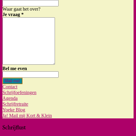
Waar gaat het over?
Je vraag
*
Bel me even
Mail me!
Contact
Schrijfoefeningen
Agenda
Schrijfretraite
Yoeke Blog
Ja! Mail mij Kort & Klein
Schrijflust