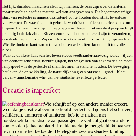
Het lijkt daardoor misschien alsof wij, mensen, de baas zijn over de materie,
maar misschien heeft de materie wel van ons gewonnen.
Die begerenswaardige
staat van perfectie is immers uitsluitend vol te houden door strikt levenloze
voorwerpen. De vaas die nooit gebruikt wordt kan in alle rust perfect van vorm
blijven. Een auto die altijd in de garage staat loopt nooit een deukje op en blijft
prachtig in de lak zitten. Kiezen voor leven betekent bereid zijn te veranderen,
een deukje op te lopen. Wijs worden betekent verdriet verwerken, pijn voelen.
Wie die donkere kant van het leven buiten wil sluiten, komt nooit tot volle
bloei.
Waar de donkere kant van het leven steeds voelbaarder aanwezig wordt – tijden
van economische crisis, bezuinigingen, het wegvallen van zekerheden en meer
rampspoed – is de perfectie al snel niet meer in stand te houden. De beweging,
het leven, de ontwikkeling, de natuurlijke weg van ontstaan – groei – bloei –
verval – transformatie wint van het statische levenloze perfecte.
Creatie is imperfect
Wie schrijft of op een andere manier creeert,
weet dat je creatie alleen in je hoofd perfect is. Tijdens het schrijven,
schilderen, timmeren of tuinieren, heb je te maken met
noodzakelijke praktische aanpassingen. Je verhaal gaat een andere
kant op dan je had gepland. Het blauw dat je mengde blijkt paarser
te zijn dan je het bedoelde. De elegante zwaluwstaartverbinding