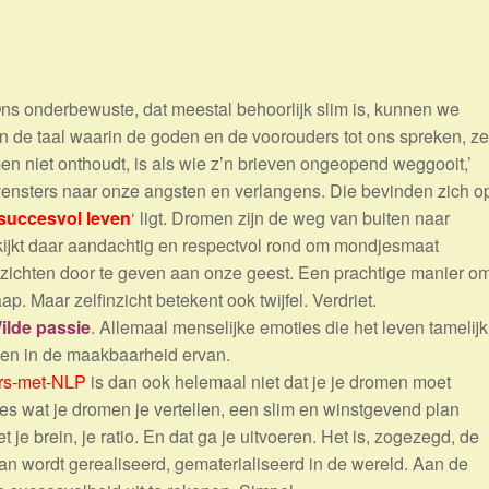
Ons onderbewuste, dat meestal behoorlijk slim is, kunnen we
 de taal waarin de goden en de voorouders tot ons spreken, ze
n niet onthoudt, is als wie z’n brieven ongeopend weggooit,’
 vensters naar onze angsten en verlangens. Die bevinden zich o
succesvol leven
‘ ligt. Dromen zijn de weg van buiten naar
n kijkt daar aandachtig en respectvol rond om mondjesmaat
nzichten door te geven aan onze geest. Een prachtige manier o
ap. Maar zelfinzicht betekent ook twijfel. Verdriet.
ilde passie
. Allemaal menselijke emoties die het leven tamelijk
ven in de maakbaarheid ervan.
rs-met-NLP
is dan ook helemaal niet dat je je dromen moet
es wat je dromen je vertellen, een slim en winstgevend plan
t je brein, je ratio. En dat ga je uitvoeren. Het is, zogezegd, de
an wordt gerealiseerd, gematerialiseerd in de wereld. Aan de