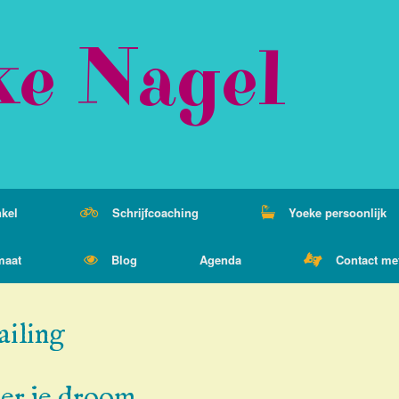
ke Nagel
kel
Schrijfcoaching
Yoeke persoonlijk
maat
Blog
Agenda
Contact me
ailing
eer je droom