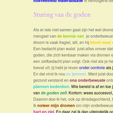
hoeveelheid materialisatie
is vervolgens di
Sturing van de goden
Als er iets niet samen gaat zijn het wel dr
mengsel van
de kennis van
je onderbewust
droom is vaak fragiel, stil, en hij
bloeit maar
Een bedacht plan walst juist alles omver dat
goden, die zich kenbaar maken via dromen en
een zelfbedacht plan volgt. Ook niet als je h
toeval uit: jij hebt je leven
onder controle
als 
En dat vind ik nou
zo jammer
. Want juist d
gezond verstand en
ons onderbewuste
ont
plannen bedenken.
Wie bereid is af en toe 
van
de goden zelf
. Kortom: wees succesvol
Daarom doe ik het, ook op dinsdagochtend, 
Ik
noteer mijn dromen
om mijn onderbewuste 
hart en ziel.
En daar zal ik dan uiteindelijk 