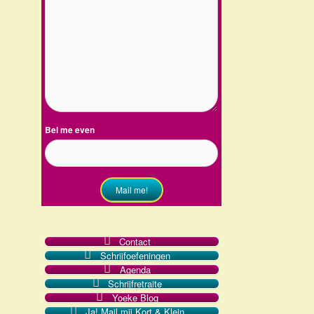
Bel me even
Mail me!
Contact
Schrijfoefeningen
Agenda
Schrijfretraite
Yoeke Blog
Ja! Mail mij Kort & Klein