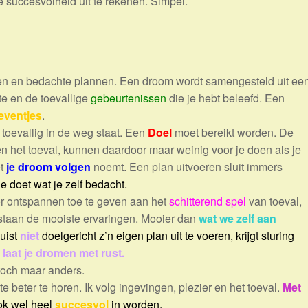
e succesvolheid uit te rekenen. Simpel.
omen en bedachte plannen. Een droom wordt samengesteld uit ee
e en de toevallige
gebeurtenissen
die je hebt beleefd. Een
 eventjes
.
 toevallig in de weg staat. Een
Doel
moet bereikt worden. De
 het toeval, kunnen daardoor maar weinig voor je doen als je
et
je droom volgen
noemt. Een plan uitvoeren sluit immers
je doet wat je zelf bedacht
.
oor ontspannen toe te geven aan het
schitterend spel
van toeval,
staan de mooiste ervaringen. Mooier dan
wat we zelf aan
juist
niet
doelgericht z’n eigen plan uit te voeren, krijgt sturing
,
laat je dromen met rust.
toch maar anders.
beter te horen. Ik volg ingevingen, plezier en het toeval.
Met
ook wel heel
succesvol
in worden.