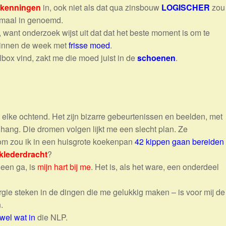
tkenningen
in, ook niet als dat qua zinsbouw
LOGISCHER
zou
 maal in genoemd.
want onderzoek wijst uit dat dat het beste moment is om te
ginnen de week met
frisse moed
.
lbox vind, zakt me die moed juist in de
schoenen
.
t elke ochtend. Het zijn bizarre gebeurtenissen en beelden, met
hang. Die dromen volgen lijkt me een slecht plan. Ze
m zou ik in een huisgrote koekenpan
42 kippen gaan bereiden
klederdracht
?
heen ga, is
mijn hart bij me
. Het is, als het ware, een onderdeel
ergie steken in de dingen die me gelukkig maken – is voor mij de
.
 wel wat in
die NLP.