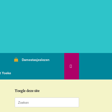
Damestasjeslezen
t Yoeke
Yoegle deze site
Zoeken
naar: