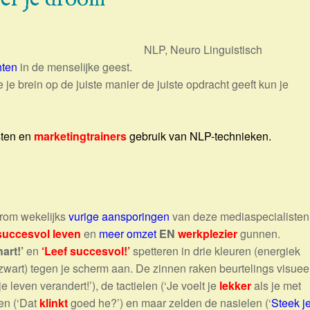
NLP, Neuro Linguistisch
hten
in de menselijke geest.
e je brein op de juiste manier de juiste opdracht geeft kun je
sten en
marketingtrainers
gebruik van NLP-technieken.
arom wekelijks
vurige aansporingen
van deze mediaspecialisten
succesvol leven
en
meer omzet
EN
werkplezier
gunnen.
hart!’
en
‘Leef succesvol!’
spetteren in drie kleuren (energiek
wart) tegen je scherm aan. De zinnen raken beurtelings visuee
je leven verandert!’), de tactielen (‘Je voelt je
lekker
als je met
en (‘Dat
klinkt
goed he?’) en maar zelden de nasielen (‘
Steek j