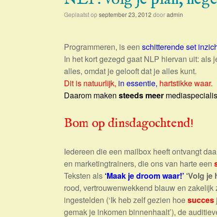
Geplaatst op
september 23, 2012
door
admin
Programmeren, is een
schitterende set inzic
In het kort gezegd gaat NLP hiervan uit: als j
alles, omdat je gelooft dat je alles kunt.
Dit is natuurlijk,
in essentie,
hartstikke waar.
Daarom maken
steeds meer
mediaspeciali
Bom op dinsdagochtend!
Iedereen die een mailbox heeft ontvangt da
en marketingtrainers, die ons van harte een
Teksten als
‘Maak je droom waar!’
‘Volg je 
rood, vertrouwenwekkend blauw en zakelijk z
ingestelden (‘Ik heb zelf gezien hoe
succes
gemak je inkomen binnenhaalt’), de auditiev