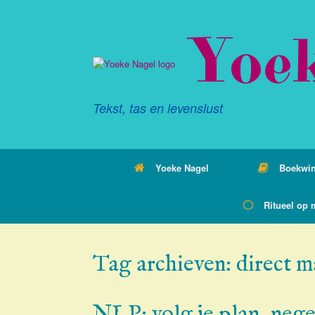
Ga
naar
Yoe
de
inhoud
Tekst, tas en levenslust
Yoeke Nagel
Boekwin
Ritueel op 
Tag archieven:
direct m
NLP: volg je plan, neg