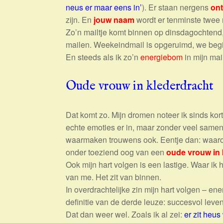
neus er maar eens in’
). Er staan nergens
on
zijn. En
jouw naam
wordt er tenminste twee
Zo’n mailtje komt binnen op dinsdagochtend, 
mailen. Weekeindmail is opgeruimd, we be
En steeds als ik zo’n
energiebom
in mijn mai
Oude vrouw in klederdracht
Dat komt zo. Mijn dromen noteer ik sinds kor
echte emoties er in, maar zonder veel samen
waarmaken trouwens ook. Eentje dan: waaro
onder toeziend oog van een
oude vrouw in 
Ook mijn hart volgen is een lastige. Waar ik 
van me. Het zit van binnen.
In overdrachtelijke zin mijn hart volgen – en
definitie van de derde leuze: succesvol leven
Dat dan weer wel. Zoals ik al zei:
er zit heus