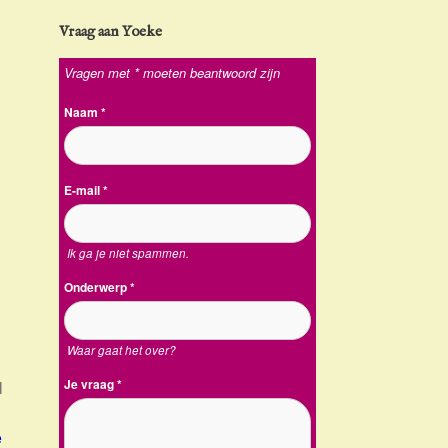
Vraag aan Yoeke
Vragen met * moeten beantwoord zijn
Naam
*
E-mail
*
Ik ga je niet spammen.
Onderwerp
*
Waar gaat het over?
Je vraag
*
l
e