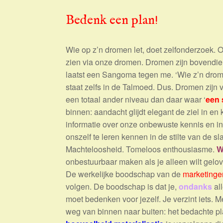
Bedenk een plan!
Wie op z’n dromen let, doet zelfonderzoek. 
zien via onze dromen. Dromen zijn bovendien
laatst een Sangoma tegen me. ‘Wie z’n drome
staat zelfs in de Talmoed. Dus. Dromen zijn
een totaal ander niveau dan daar waar ‘
een 
binnen: aandacht glijdt elegant de ziel in e
informatie over onze onbewuste kennis en i
onszelf te leren kennen in de stilte van de sla
Machteloosheid. Tomeloos enthousiasme.
W
onbestuurbaar maken als je alleen wilt gelo
De werkelijke boodschap van de
marketinge
volgen. De boodschap is dat je,
ondanks
all
moet bedenken voor jezelf. Je verzint iets. Me
weg van binnen naar buiten: het bedachte pl