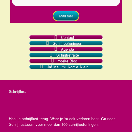
Mail me!
Contact
Schrijfoefeningen
Agenda
Schrijfretraite
Yoeke Blog
Ja! Mail mij Kort & Klein
Schrijflust
Haal je schrijflust terug. Waar je 'm ook verloren bent. Ga naar
Schrijflust.com voor meer dan 100 schrijfoefeningen.