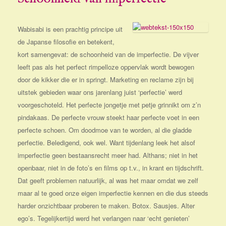
Wabisabi is een prachtig principe uit
de Japanse filosofie en betekent,
kort samengevat: de schoonheid van de imperfectie. De vijver
leeft pas als het perfect rimpelloze oppervlak wordt bewogen
door de kikker die er in springt. Marketing en reclame zijn bij
uitstek gebieden waar ons jarenlang juist ‘perfectie’ werd
voorgeschoteld. Het perfecte jongetje met petje grinnikt om z’n
pindakaas. De perfecte vrouw steekt haar perfecte voet in een
perfecte schoen. Om doodmoe van te worden, al die gladde
perfectie. Beledigend, ook wel. Want tijdenlang leek het alsof
imperfectie geen bestaansrecht meer had. Althans; niet in het
openbaar, niet in de foto’s en films op t.v., in krant en tijdschrift.
Dat geeft problemen natuurlijk, al was het maar omdat we zelf
maar al te goed onze eigen imperfectie kennen en die dus steeds
harder onzichtbaar proberen te maken. Botox. Sausjes. Alter
ego’s. Tegelijkertijd werd het verlangen naar ‘echt genieten’