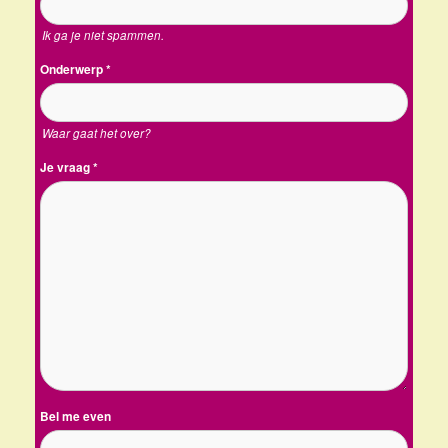
Ik ga je niet spammen.
Onderwerp
*
Waar gaat het over?
Je vraag
*
Bel me even