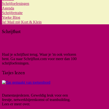
Schrijfoefeningen
Agenda
Schrijfretraite
Yoeke Blog
Ja! Mail mij Kort & Klein
Schrijflust
Haal je schrijflust terug. Waar je 'm ook verloren
bent. Ga naar Schrijflust.com voor meer dan 100
schrijfoefeningen.
Tasjes lezen
Damestasjeslezen. Geweldig leuk voor een
feestje, netwerkbijeenkomst of teambuilding.
Lees er meer over.