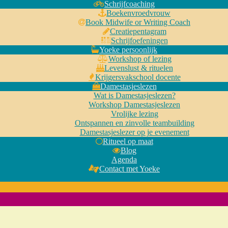
Schrijfcoaching
Boekenvroedvrouw
Book Midwife or Writing Coach
Creatiepentagram
Schrijfoefeningen
Yoeke persoonlijk
Workshop of lezing
Levenslust & rituelen
Krijgersvakschool docente
Damestasjeslezen
Wat is Damestasjeslezen?
Workshop Damestasjeslezen
Vrolijke lezing
Ontspannen en zinvolle teambuilding
Damestasjeslezer op je evenement
Ritueel op maat
Blog
Agenda
Contact met Yoeke