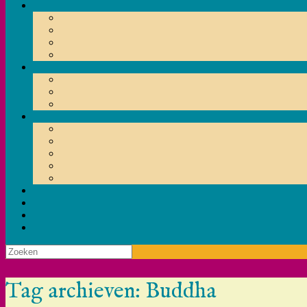
Zoeken
naar:
Tag archieven:
Buddha