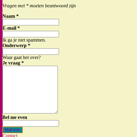
Vragen met * moeten beantwoord zijn
Naam
*
E-mail
*
Ik ga je niet spammen.
Onderwerp
*
Waar gaat het over?
Je vraag
*
Bel me even
Mail me!
Contact