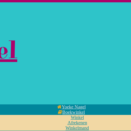
el
Yoeke Nagel
Boekwinkel
Winkel
Afrekenen
Winkelmand